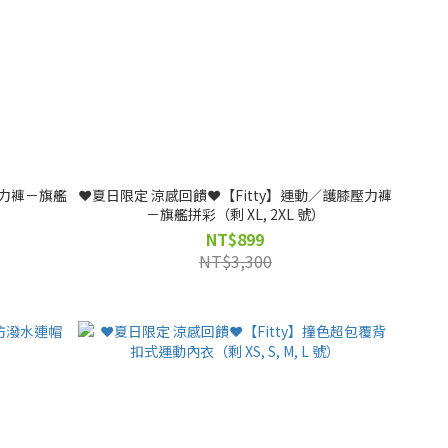
壓力褲－旗艦
❤️夏日限定 涼感回饋❤️【Fitty】運動／護膝壓力褲
－旗艦拼彩（剩 XL, 2XL 號）
NT$899
NT$3,300