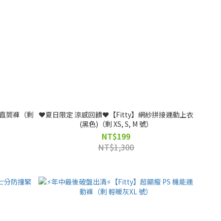
百搭直筒褲（剩
❤️夏日限定 涼感回饋❤️【Fitty】網紗拼接運動上衣
(黑色)（剩 XS, S, M 號）
NT$199
NT$1,300