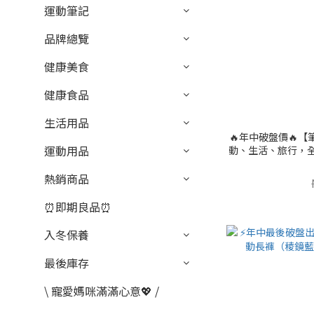
運動筆記
品牌總覽
健康美食
健康食品
生活用品
🔥年中破盤價🔥
運動用品
動、生活、旅行，全
獨家
熱銷商品
⏰即期良品⏰
入冬保養
最後庫存
\ 寵愛媽咪滿滿心意💖 /