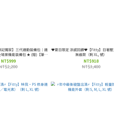
【筆記獨家】三代運動裝備包｜運
❤️夏日限定 涼感回饋❤️【Fitty】日著
場景機能裝備包 ★ (贈)【筆記
無痕款（剩 XL, 號）
】客製不織布袋
NT$999
NT$918
NT$2,200
NT$3,400