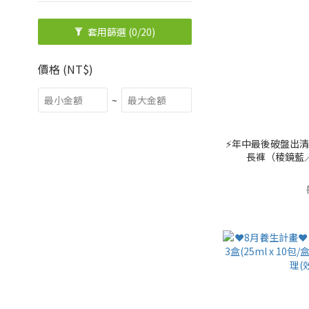
套用篩選
(0/20)
價格 (NT$)
~
⚡️年中最後破盤出清⚡
長褲（稜鏡藍／電