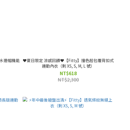
防潑水連帽機能
❤️夏日限定 涼感回饋❤️【Fitty】撞色超包覆背扣式
運動內衣（剩 XS, S, M, L 號）
NT$618
NT$2,300