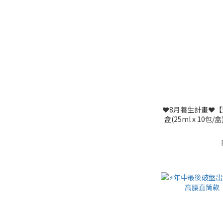
❤️8月養生計畫❤️
盒(25ml x 1
理(效