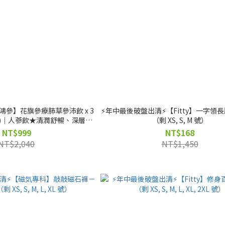
【鴻參】花旗參療肺草參沛飲 x 3
⚡️年中最後破盤出清⚡️【Fitty】一字
0包/盒)｜人蔘飲★清潤舒暢、深層調
（剩 XS, S, M 號）
期: 20261117)
NT$999
NT$168
NT$2,040
NT$1,450