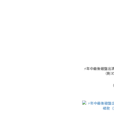
⚡️年中最後破盤出清
（剩 XS