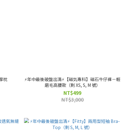
摩枕
⚡️年中最後破盤出清⚡️【磁気專科】磁石牛仔褲－輕
磨毛高腰款（剩 XS, S, M 號）
NT$499
NT$3,000