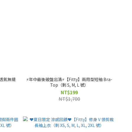
紋透氣無縫
⚡️年中最後破盤出清⚡️【Fitty】兩用型短袖 Bra-
Top（剩 S, M, L 號）
NT$199
NT$1,700