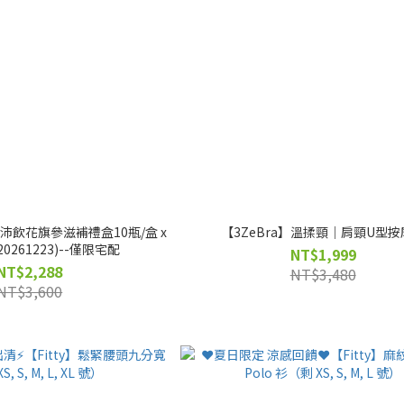
參沛飲花旗參滋補禮盒10瓶/盒 x
【3ZeBra】溫揉頸｜肩頸U型按
 20261223)--僅限宅配
NT$1,999
NT$2,288
NT$3,480
NT$3,600