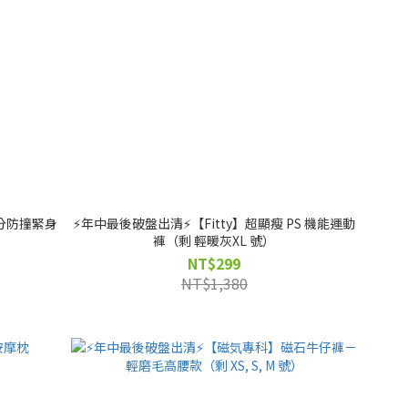
七分防撞緊身
⚡️年中最後破盤出清⚡️【Fitty】超顯瘦 PS 機能運動
褲（剩 輕暖灰XL 號）
NT$299
NT$1,380