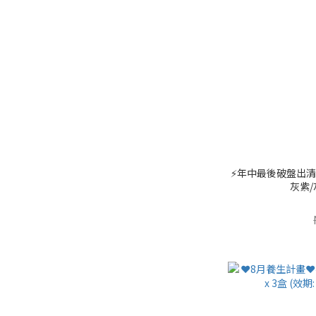
⚡️年中最後破盤出清⚡
灰紫/