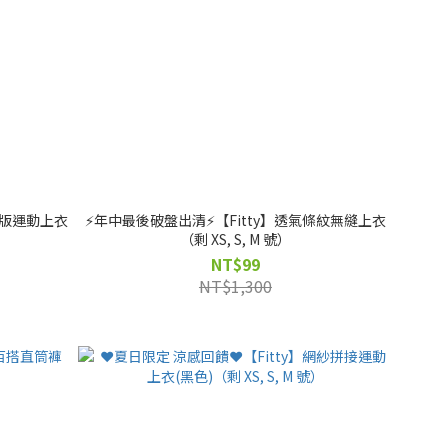
領長版運動上衣
⚡️年中最後破盤出清⚡️【Fitty】透氣條紋無縫上衣
（剩 XS, S, M 號）
NT$99
NT$1,300