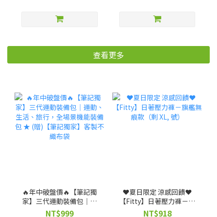
查看更多
🔥年中破盤價🔥【筆記獨
❤️夏日限定 涼感回饋❤️
家】三代運動裝備包｜運
【Fitty】日著壓力褲－旗
動、生活、旅行，全場景
艦無痕款（剩 XL, 號）
NT$999
NT$918