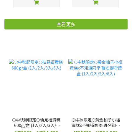
用！補色護髮【廠商出
貨】
查看更多
🌕中秋節限定🌕柚見福貴糕
🌕中秋限定🌕黃金柚子小福
600g/盒 (1入/2入/3入/6
貴糕x不知道同學 聯名御守
入)
禮盒 (1入/2入/3入/6入)