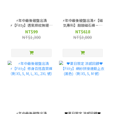
⚡️年中最後破盤出清
⚡️年中最後破盤出清⚡️【磁
⚡️【Fitty】透氣條紋無縫上
気專科】敲敲磁石褲－高
衣（剩 XS, S, M 號）
腰直筒款（剩 XS, S, M, L,
NT$99
NT$618
XL 號）
NT$1,300
NT$3,000
⚡️年中最後破盤出清
❤️夏日限定 涼感回饋❤️