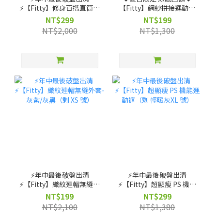
⚡️【Fitty】修身百搭直筒褲
【Fitty】網紗拼接運動上
（剩 XS, S, M, L, XL, 2XL
衣(黑色)（剩 XS, S, M 號）
NT$299
NT$199
號）
NT$2,000
NT$1,300
⚡️年中最後破盤出清
⚡️年中最後破盤出清
⚡️【Fitty】織紋連帽無縫外
⚡️【Fitty】超顯瘦 PS 機能
套-灰紫/灰黑（剩 XS 號）
運動褲（剩 輕暖灰XL 號）
NT$199
NT$299
NT$2,100
NT$1,380