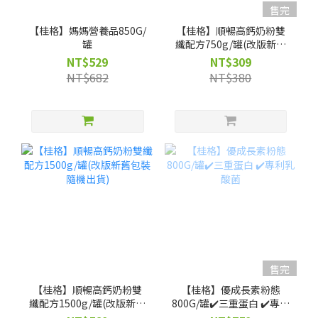
售完
【桂格】媽媽營養品850G/
【桂格】順暢高鈣奶粉雙
罐
纖配方750g/罐(改版新舊
包裝隨機出貨)
NT$529
NT$309
NT$682
NT$380
售完
【桂格】順暢高鈣奶粉雙
【桂格】優成長素粉態
纖配方1500g/罐(改版新舊
800G/罐✔️三重蛋白 ✔️專利
包裝隨機出貨)
乳酸菌