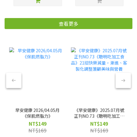
查看更多
早安健康 2026/04.05月
《早安健康》2025.07月號
《保肌燃脂力》
正刊NO.73《聰明吃加工食
品》21招快樂減量，漸
NT$149
NT$149
進、客製化調整兼顧美味
NT$169
NT$169
與營養