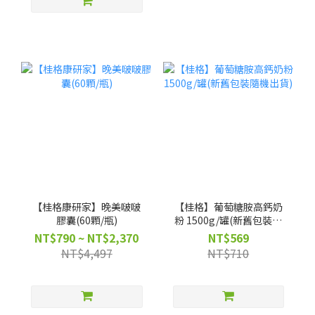
【桂格康研家】晚美啵啵
【桂格】葡萄糖胺高鈣奶
膠囊(60顆/瓶)
粉 1500g/罐(新舊包裝隨
機出貨)
NT$790 ~ NT$2,370
NT$569
NT$4,497
NT$710