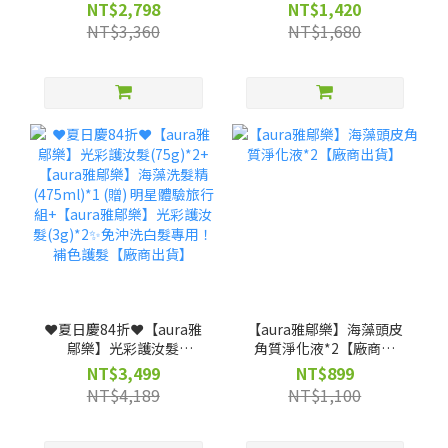
髮75g*2(贈)光彩護汝髮
髮★照光白髮自然變色 兼
NT$2,798
NT$1,420
3g*4★照光白髮自然變色
具護髮【廠商出貨】
NT$3,360
NT$1,680
兼具護髮【廠商出貨】
❤️夏日慶84折❤️【aura雅
【aura雅鄔樂】海藻頭皮
鄔樂】光彩護汝髮
角質淨化液*2【廠商出
(75g)*2+【aura雅鄔樂】
貨】
NT$3,499
NT$899
海藻洗髮精 (475ml)*1
NT$4,189
NT$1,100
(贈) 明星體驗旅行組+
【aura雅鄔樂】光彩護汝
髮(3g)*2✨免沖洗白髮專