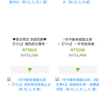
❤️夏日限定 涼感回饋❤️
⚡️年中最後破盤出清
【Fitty】撞色超包覆背扣
⚡️【Fitty】一字領長版運動
式運動內衣（剩 XS, S, M, L
上衣（剩 XS, S, M 號）
NT$618
NT$168
號）
NT$2,300
NT$1,450