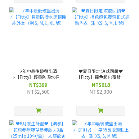
⚡️年中最後破盤出清
❤️夏日限定 涼感回饋❤️
⚡️【Fitty】輕量防潑水連帽
【Fitty】撞色超包覆背扣
機能外套（剩 S, M, L, XL
式運動內衣（剩 XS, S, M, L
NT$399
NT$618
號）
號）
NT$2,500
NT$2,300