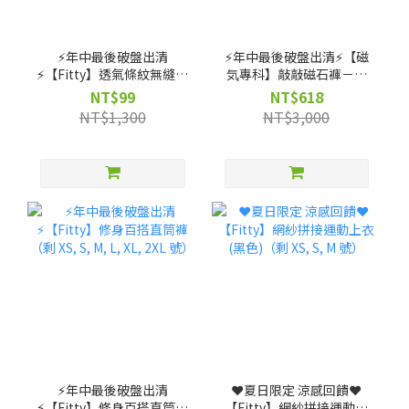
⚡️年中最後破盤出清
⚡️年中最後破盤出清⚡️【磁
⚡️【Fitty】透氣條紋無縫上
気專科】敲敲磁石褲－高
衣（剩 XS, S, M 號）
腰直筒款（剩 XS, S, M, L,
NT$99
NT$618
XL 號）
NT$1,300
NT$3,000
⚡️年中最後破盤出清
❤️夏日限定 涼感回饋❤️
⚡️【Fitty】修身百搭直筒褲
【Fitty】網紗拼接運動上