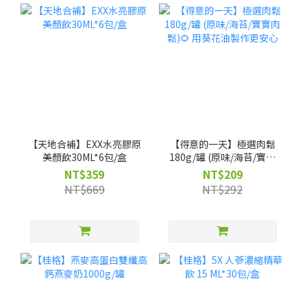
【天地合補】EXX水亮膠原
【得意的一天】極選肉鬆
美顏飲30ML*6包/盒
180g/罐 (原味/海苔/寶寶
肉鬆)🌻 用葵花油製作更安
NT$359
NT$209
心
NT$669
NT$292