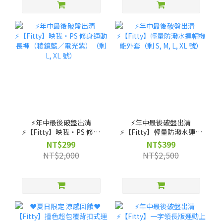
⚡️年中最後破盤出清
⚡️年中最後破盤出清
⚡️【Fitty】映我・PS 修身
⚡️【Fitty】輕量防潑水連帽
運動長褲（稜鏡藍／電光
機能外套（剩 S, M, L, XL
NT$299
NT$399
紫）（剩 L, XL 號）
號）
NT$2,000
NT$2,500