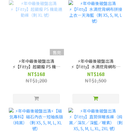
售完
⚡️年中最後破盤出清
⚡️年中最後破盤出清
⚡️【Fitty】超顯瘦 PS 機能
⚡️【Fitty】水滴挖背網布拼
運動褲（剩 XL 號）
接上衣－天海藍（剩 XS, S,
NT$168
NT$168
M, L 號）
NT$1,280
NT$1,500