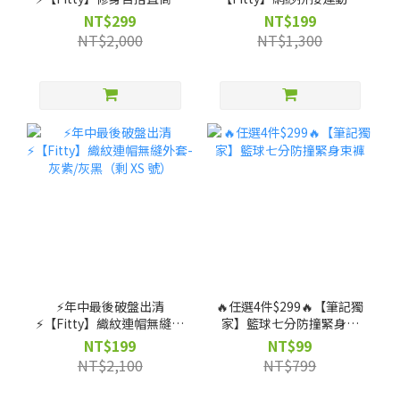
（剩 XS, S, M, L, XL, 2XL
衣(黑色)（剩 XS, S, M 號）
NT$299
NT$199
號）
NT$2,000
NT$1,300
⚡️年中最後破盤出清
🔥任選4件$299🔥【筆記獨
⚡️【Fitty】織紋連帽無縫外
家】籃球七分防撞緊身束
套-灰紫/灰黑（剩 XS 號）
褲
NT$199
NT$99
NT$2,100
NT$799