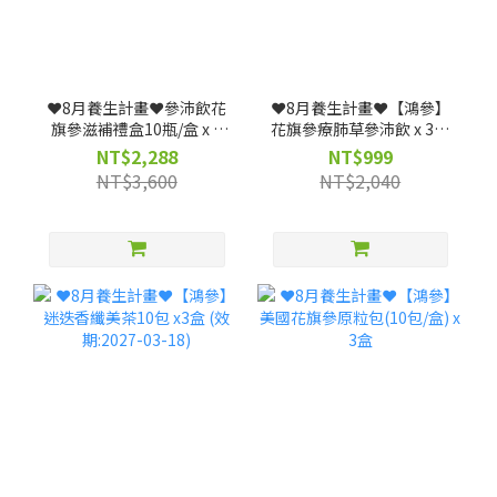
❤️8月養生計畫❤️參沛飲花
❤️8月養生計畫❤️【鴻參】
旗參滋補禮盒10瓶/盒 x 3
花旗參療肺草參沛飲 x 3盒
盒 (效期: 20261223)--僅限
(25ml x 10包/盒)｜人蔘飲
NT$2,288
NT$999
宅配
★清潤舒暢、深層調理(效
NT$3,600
NT$2,040
期: 20261117)