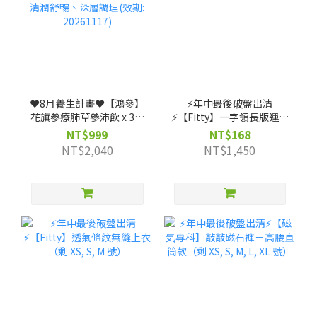
❤️8月養生計畫❤️【鴻參】
⚡️年中最後破盤出清
花旗參療肺草參沛飲 x 3盒
⚡️【Fitty】一字領長版運動
(25ml x 10包/盒)｜人蔘飲
上衣（剩 XS, S, M 號）
NT$999
NT$168
★清潤舒暢、深層調理(效
NT$2,040
NT$1,450
期: 20261117)