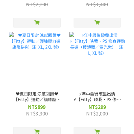
機能裝備包 ★ (贈)【筆記
NT$2,200
NT$3,400
獨家】客製不織布袋
❤️夏日限定 涼感回饋❤️
⚡️年中最後破盤出清
【Fitty】運動／護膝壓力
⚡️【Fitty】映我・PS 修身
褲－旗艦拼彩（剩 XL, 2XL
運動長褲（稜鏡藍／電光
NT$899
NT$299
號）
紫）（剩 L, XL 號）
NT$3,300
NT$2,000