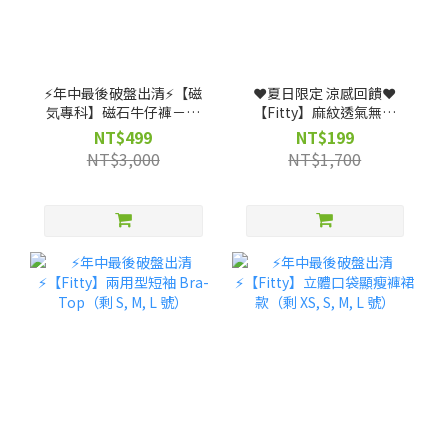
⚡️年中最後破盤出清⚡️【磁
❤️夏日限定 涼感回饋❤️
気專科】磁石牛仔褲－輕
【Fitty】麻紋透氣無縫
磨毛高腰款（剩 XS, S, M
Polo 衫（剩 XS, S, M, L
NT$499
NT$199
號）
號）
NT$3,000
NT$1,700