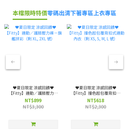
本檔限時特價
零碼出清
下著專區
上衣專區
❤️夏日限定 涼感回饋❤️
❤️夏日限定 涼感回饋❤️
【Fitty】運動／護膝壓力褲
【Fitty】撞色超包覆背扣式
－旗艦拼彩（剩 XL, 2XL 號）
運動內衣（剩 XS, S, M, L
NT$899
NT$618
號）
NT$3,300
NT$2,300