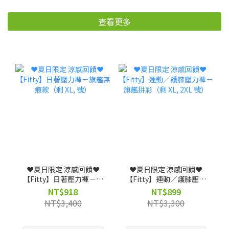
查看更多
❤️夏日限定 涼感回饋❤️
❤️夏日限定 涼感回饋❤️
【Fitty】日著壓力褲－旗
【Fitty】運動／護膝壓力
艦無痕款（剩 XL, 號）
褲－旗艦拼彩（剩 XL, 2XL
NT$918
NT$899
號）
NT$3,400
NT$3,300