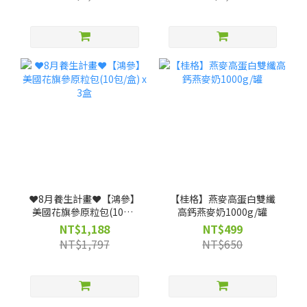
❤️8月養生計畫❤️【鴻參】
【桂格】燕麥高蛋白雙纖
美國花旗參原粒包(10包/
高鈣燕麥奶1000g/罐
盒) x 3盒
NT$1,188
NT$499
NT$1,797
NT$650