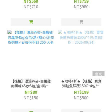
NT$569
NT$759
NT$710
NT$980
售完
【桂格】濃湯燕麥-白醬雞
🔥限時4折🔥【桂格】寶寶
肉風味45gx5包/盒⚡點心/
粥鮭魚鮮蔬150G*4包/盒
消夜好選擇⚡ 🍃每份不到
(效期：2026/09/24)
NT$80
NT$199
200 大卡
NT$150
NT$500