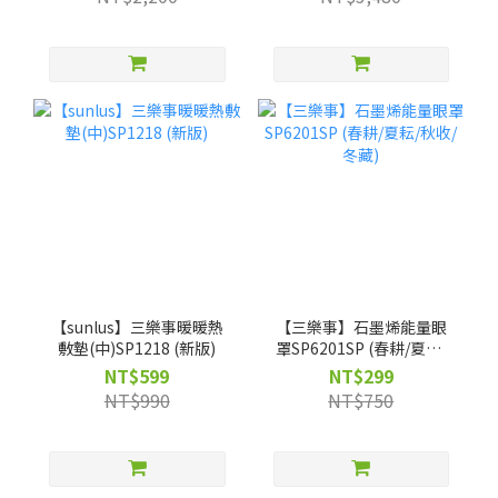
獨家】客製不織布袋
【sunlus】三樂事暖暖熱
【三樂事】石墨烯能量眼
敷墊(中)SP1218 (新版)
罩SP6201SP (春耕/夏耘/
秋收/冬藏)
NT$599
NT$299
NT$990
NT$750