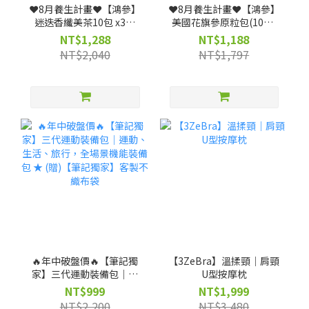
❤️8月養生計畫❤️【鴻參】
❤️8月養生計畫❤️【鴻參】
迷迭香纖美茶10包 x3盒
美國花旗參原粒包(10包/
(效期:2027-03-18)
盒) x 3盒
NT$1,288
NT$1,188
NT$2,040
NT$1,797
🔥年中破盤價🔥【筆記獨
【3ZeBra】溫揉頸｜肩頸
家】三代運動裝備包｜運
U型按摩枕
動、生活、旅行，全場景
NT$999
NT$1,999
機能裝備包 ★ (贈)【筆記
NT$2,200
NT$3,480