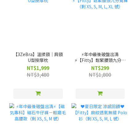
【3ZeBra】溫揉頸｜肩頸
⚡️年中最後破盤出清
U型按摩枕
⚡️【Fitty】鬆緊腰頭九分寬
褲（剩 XS, S, M, L, XL 號）
NT$1,999
NT$299
NT$3,480
NT$1,800