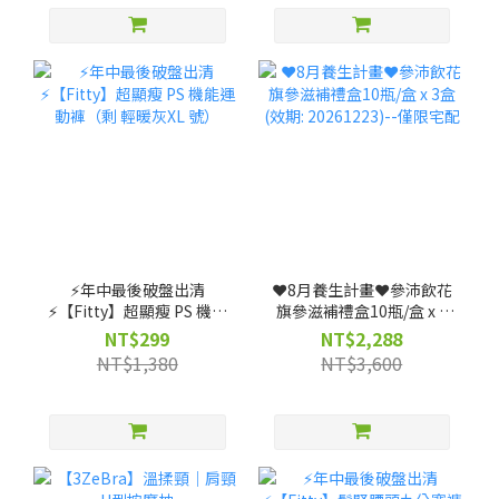
⚡️年中最後破盤出清
❤️8月養生計畫❤️參沛飲花
⚡️【Fitty】超顯瘦 PS 機能
旗參滋補禮盒10瓶/盒 x 3
運動褲（剩 輕暖灰XL 號）
盒 (效期: 20261223)--僅限
NT$299
NT$2,288
宅配
NT$1,380
NT$3,600