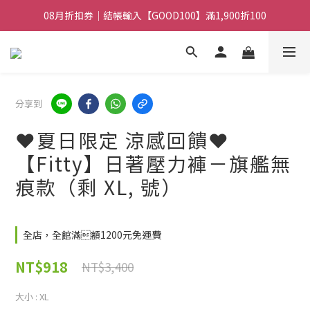
08月折扣券｜結帳輸入【GOOD100】滿1,900折100
08月折扣券｜結帳輸入【GOOD250】滿2,500折200
08月折扣券｜結帳輸入【GOOD100】滿1,900折100
分享到
❤️夏日限定 涼感回饋❤️
【Fitty】日著壓力褲－旗艦無
痕款（剩 XL, 號）
全店，全館滿額1200元免運費
NT$918
NT$3,400
大小
: XL