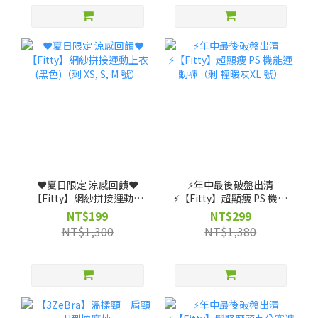
❤️夏日限定 涼感回饋❤️
⚡️年中最後破盤出清
【Fitty】網紗拼接運動上
⚡️【Fitty】超顯瘦 PS 機能
衣(黑色)（剩 XS, S, M 號）
運動褲（剩 輕暖灰XL 號）
NT$199
NT$299
NT$1,300
NT$1,380