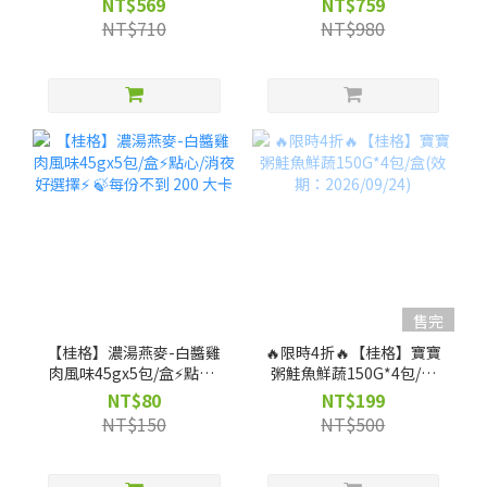
NT$569
NT$759
NT$710
NT$980
售完
【桂格】濃湯燕麥-白醬雞
🔥限時4折🔥【桂格】寶寶
肉風味45gx5包/盒⚡點心/
粥鮭魚鮮蔬150G*4包/盒
消夜好選擇⚡ 🍃每份不到
(效期：2026/09/24)
NT$80
NT$199
200 大卡
NT$150
NT$500