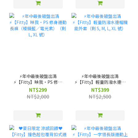
⚡️年中最後破盤出清
⚡️年中最後破盤出清
⚡️【Fitty】映我・PS 修身
⚡️【Fitty】輕量防潑水連帽
運動長褲（稜鏡藍／電光
機能外套（剩 S, M, L, XL
NT$299
NT$399
紫）（剩 L, XL 號）
號）
NT$2,000
NT$2,500