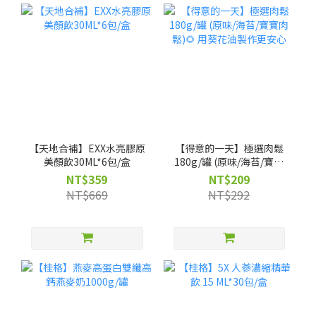
【天地合補】EXX水亮膠原
【得意的一天】極選肉鬆
美顏飲30ML*6包/盒
180g/罐 (原味/海苔/寶寶
肉鬆)🌻 用葵花油製作更安
NT$359
NT$209
心
NT$669
NT$292