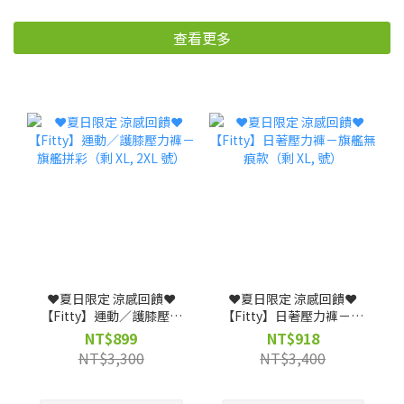
查看更多
❤️夏日限定 涼感回饋❤️
❤️夏日限定 涼感回饋❤️
【Fitty】運動／護膝壓力
【Fitty】日著壓力褲－旗
褲－旗艦拼彩（剩 XL, 2XL
艦無痕款（剩 XL, 號）
NT$899
NT$918
號）
NT$3,300
NT$3,400