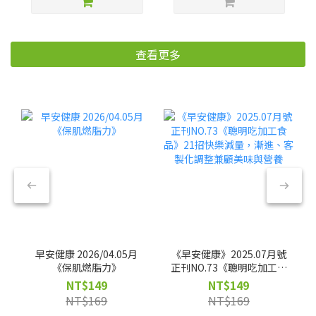
查看更多
早安健康 2026/04.05月
《早安健康》2025.07月號
《保肌燃脂力》
正刊NO.73《聰明吃加工食
品》21招快樂減量，漸
NT$149
NT$149
進、客製化調整兼顧美味
NT$169
NT$169
與營養