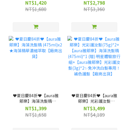
髮★照光白髮自然變色 兼
髮75g*2(贈)光彩護汝髮
NT$1,420
NT$2,798
具護髮【廠商出貨】
3g*4★照光白髮自然變色
NT$1,680
NT$3,360
兼具護髮【廠商出貨】
❤️夏日慶84折❤️【aura雅
❤️夏日慶84折❤️【aura雅
鄔樂】海藻洗髮精
鄔樂】光彩護汝髮
(475ml)x2 ★海藻精華濃
(75g)*2+【aura雅鄔樂】
NT$1,399
NT$3,499
縮萃取【廠商出貨】
海藻洗髮精 (475ml)*1
NT$1,658
NT$4,189
(贈) 明星體驗旅行組+
【aura雅鄔樂】光彩護汝
髮(3g)*2✨免沖洗白髮專