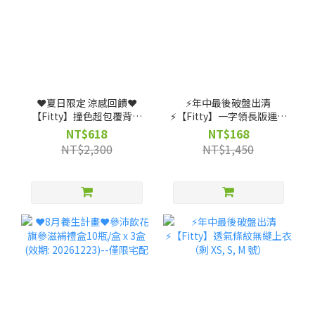
❤️夏日限定 涼感回饋❤️
⚡️年中最後破盤出清
【Fitty】撞色超包覆背扣
⚡️【Fitty】一字領長版運動
式運動內衣（剩 XS, S, M, L
上衣（剩 XS, S, M 號）
NT$618
NT$168
號）
NT$2,300
NT$1,450