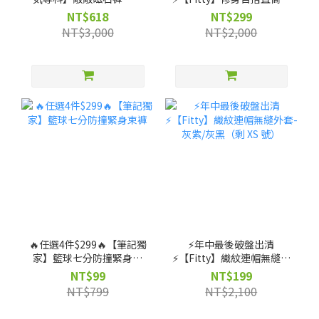
腰直筒款（剩 XS, S, M, L,
（剩 XS, S, M, L, XL, 2XL
NT$618
NT$299
XL 號）
號）
NT$3,000
NT$2,000
🔥任選4件$299🔥【筆記獨
⚡️年中最後破盤出清
家】籃球七分防撞緊身束
⚡️【Fitty】織紋連帽無縫外
褲
套-灰紫/灰黑（剩 XS 號）
NT$99
NT$199
NT$799
NT$2,100