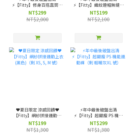
⚡️【Fitty】修身百搭直筒褲
⚡️【Fitty】織紋連帽無縫外
（剩 XS, S, M, L, XL, 2XL
套-灰紫/灰黑（剩 XS 號）
NT$299
NT$199
號）
NT$2,000
NT$2,100
❤️夏日限定 涼感回饋❤️
⚡️年中最後破盤出清
【Fitty】網紗拼接運動上
⚡️【Fitty】超顯瘦 PS 機能
衣(黑色)（剩 XS, S, M 號）
運動褲（剩 輕暖灰XL 號）
NT$199
NT$299
NT$1,300
NT$1,380