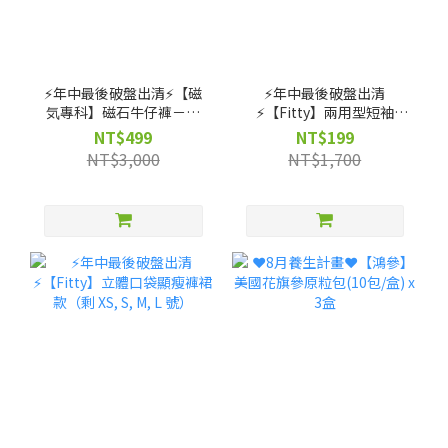
⚡️年中最後破盤出清⚡️【磁
⚡️年中最後破盤出清
気專科】磁石牛仔褲－輕
⚡️【Fitty】兩用型短袖
磨毛高腰款（剩 XS, S, M
Bra-Top（剩 S, M, L 號）
NT$499
NT$199
號）
NT$3,000
NT$1,700