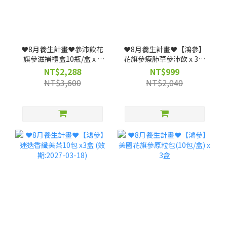
❤️8月養生計畫❤️參沛飲花
❤️8月養生計畫❤️【鴻參】
旗參滋補禮盒10瓶/盒 x 3
花旗參療肺草參沛飲 x 3盒
盒 (效期: 20261223)--僅限
(25ml x 10包/盒)｜人蔘飲
NT$2,288
NT$999
宅配
★清潤舒暢、深層調理(效
NT$3,600
NT$2,040
期: 20261117)