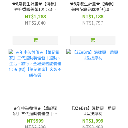
❤️8月養生計畫❤️【鴻參】
❤️8月養生計畫❤️【鴻參】
迷迭香纖美茶10包 x3盒
美國花旗參原粒包(10包/
(效期:2027-03-18)
盒) x 3盒
NT$1,288
NT$1,188
NT$2,040
NT$1,797
🔥年中破盤價🔥【筆記獨
【3ZeBra】溫揉頸｜肩頸
家】三代運動裝備包｜運
U型按摩枕
動、生活、旅行，全場景
NT$999
NT$1,999
機能裝備包 ★ (贈)【筆記
NT$2,200
NT$3,480