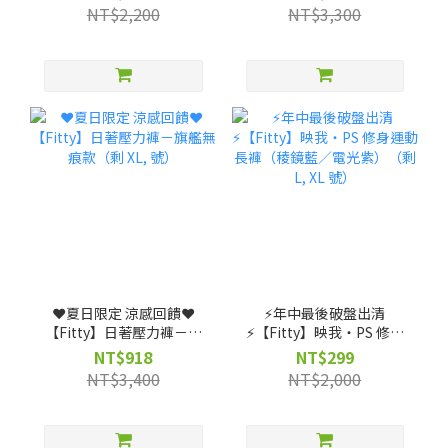
機能裝備包 ★ (贈)【筆記
號）
NT$2,200
NT$3,300
獨家】客製不織布袋
❤️夏日限定 涼感回饋❤️
⚡️年中最後破盤出清
【Fitty】日著壓力褲－旗
⚡️【Fitty】映我・PS 修身
艦無痕款（剩 XL, 號）
運動長褲（稜鏡藍／電光
NT$918
NT$299
紫）（剩 L, XL 號）
NT$3,400
NT$2,000