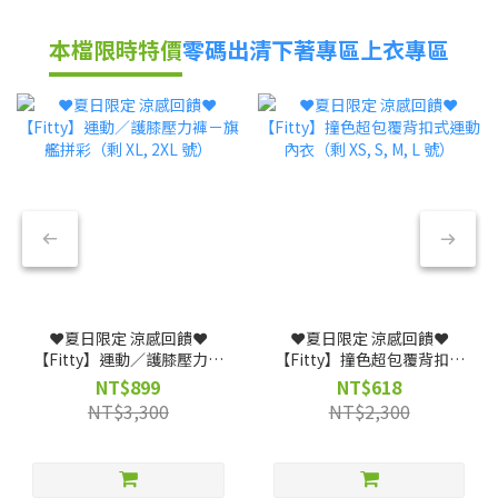
本檔限時特價
零碼出清
下著專區
上衣專區
❤️夏日限定 涼感回饋❤️
❤️夏日限定 涼感回饋❤️
【Fitty】運動／護膝壓力褲
【Fitty】撞色超包覆背扣式
－旗艦拼彩（剩 XL, 2XL 號）
運動內衣（剩 XS, S, M, L
NT$899
NT$618
號）
NT$3,300
NT$2,300