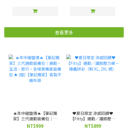
查看更多
🔥年中破盤價🔥【筆記獨
❤️夏日限定 涼感回饋❤️
家】三代運動裝備包｜運
【Fitty】運動／護膝壓力
動、生活、旅行，全場景
褲－旗艦拼彩（剩 XL, 2XL
NT$999
NT$899