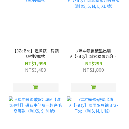
【3ZeBra】溫揉頸｜肩頸
⚡️年中最後破盤出清
U型按摩枕
⚡️【Fitty】鬆緊腰頭九分寬
褲（剩 XS, S, M, L, XL 號）
NT$1,999
NT$299
NT$3,480
NT$1,800