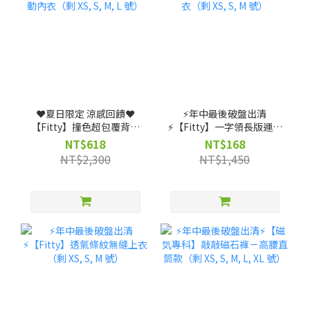
❤️夏日限定 涼感回饋❤️
⚡️年中最後破盤出清
【Fitty】撞色超包覆背扣
⚡️【Fitty】一字領長版運動
式運動內衣（剩 XS, S, M, L
上衣（剩 XS, S, M 號）
NT$618
NT$168
號）
NT$2,300
NT$1,450