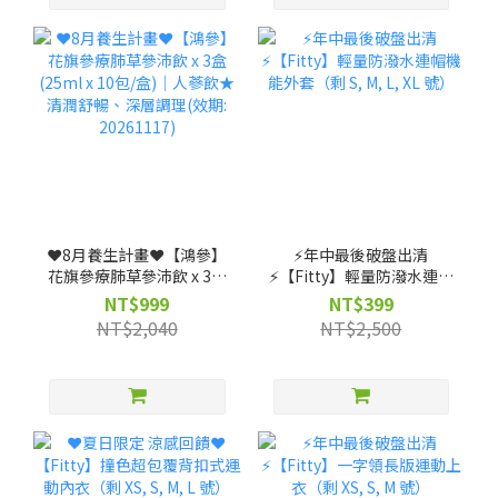
❤️8月養生計畫❤️【鴻參】
⚡️年中最後破盤出清
花旗參療肺草參沛飲 x 3盒
⚡️【Fitty】輕量防潑水連帽
(25ml x 10包/盒)｜人蔘飲
機能外套（剩 S, M, L, XL
NT$999
NT$399
★清潤舒暢、深層調理(效
號）
NT$2,040
NT$2,500
期: 20261117)