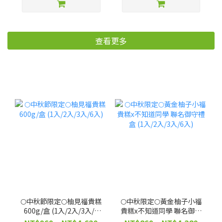
用！補色護髮【廠商出
貨】
查看更多
🌕中秋節限定🌕柚見福貴糕
🌕中秋限定🌕黃金柚子小福
600g/盒 (1入/2入/3入/6
貴糕x不知道同學 聯名御守
入)
禮盒 (1入/2入/3入/6入)