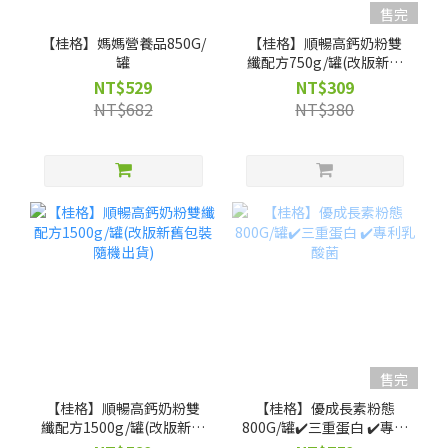
售完
【桂格】媽媽營養品850G/
【桂格】順暢高鈣奶粉雙
罐
纖配方750g/罐(改版新舊
包裝隨機出貨)
NT$529
NT$309
NT$682
NT$380
售完
【桂格】順暢高鈣奶粉雙
【桂格】優成長素粉態
纖配方1500g/罐(改版新舊
800G/罐✔️三重蛋白 ✔️專利
包裝隨機出貨)
乳酸菌