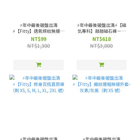
⚡️年中最後破盤出清
⚡️年中最後破盤出清⚡️【磁
⚡️【Fitty】透氣條紋無縫上
気專科】敲敲磁石褲－高
衣（剩 XS, S, M 號）
腰直筒款（剩 XS, S, M, L,
NT$99
NT$618
XL 號）
NT$1,300
NT$3,000
⚡️年中最後破盤出清
⚡️年中最後破盤出清