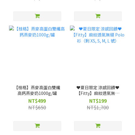
【桂格】燕麥高蛋白雙纖
❤️夏日限定 涼感回饋❤️
高鈣燕麥奶1000g/罐
【Fitty】麻紋透氣無縫
Polo 衫（剩 XS, S, M, L
NT$499
NT$199
號）
NT$650
NT$1,700