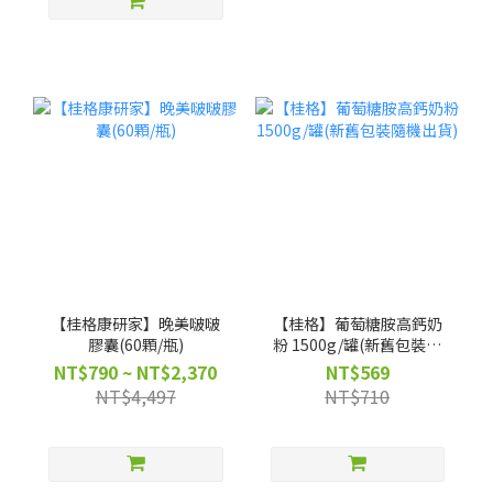
【桂格康研家】晚美啵啵
【桂格】葡萄糖胺高鈣奶
膠囊(60顆/瓶)
粉 1500g/罐(新舊包裝隨
機出貨)
NT$790 ~ NT$2,370
NT$569
NT$4,497
NT$710