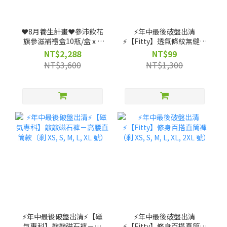
❤️8月養生計畫❤️參沛飲花
⚡️年中最後破盤出清
旗參滋補禮盒10瓶/盒 x 3
⚡️【Fitty】透氣條紋無縫上
盒 (效期: 20261223)--僅限
衣（剩 XS, S, M 號）
NT$2,288
NT$99
宅配
NT$3,600
NT$1,300
⚡️年中最後破盤出清⚡️【磁
⚡️年中最後破盤出清
気專科】敲敲磁石褲－高
⚡️【Fitty】修身百搭直筒褲