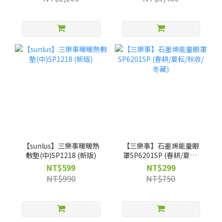
獨家】客製不織布袋
【sunlus】三樂事暖暖熱
【三樂事】石墨烯能量眼
敷墊(中)SP1218 (新版)
罩SP6201SP (春耕/夏耘/
秋收/冬藏)
NT$599
NT$299
NT$990
NT$750