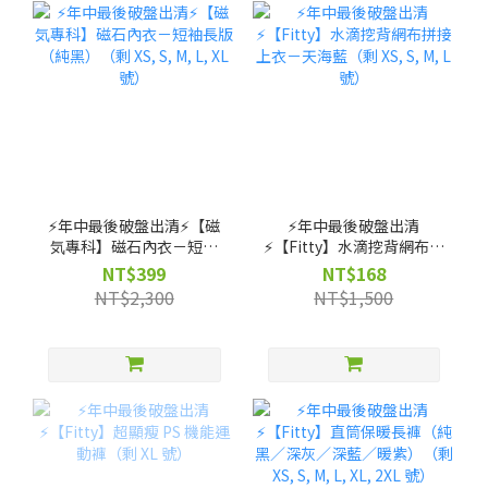
⚡️年中最後破盤出清⚡️【磁
⚡️年中最後破盤出清
気專科】磁石內衣－短袖
⚡️【Fitty】水滴挖背網布拼
長版（純黑）（剩 XS, S,
接上衣－天海藍（剩 XS, S,
NT$399
NT$168
M, L, XL 號）
M, L 號）
NT$2,300
NT$1,500