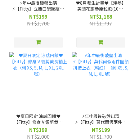
⚡️年中最後破盤出清
❤️8月養生計畫❤️【鴻參】
⚡️【Fitty】立體口袋顯瘦褲
美國花旗參原粒包(10包/
裙款（剩 XS, S, M, L 號）
盒) x 3盒
NT$199
NT$1,188
NT$1,700
NT$1,797
❤️夏日限定 涼感回饋❤️
⚡️年中最後破盤出清
【Fitty】修身 V 領剪裁長
⚡️【Fitty】莫代爾假兩件圓
袖上衣（剩 XS, S, M, L, XL,
領拼接上衣（粉紅）（剩
NT$199
NT$199
2XL 號）
XS, S, M, L, XL 號）
NT$2,000
NT$1,700