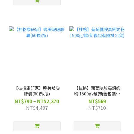
【桂格康研家】晚美啵啵
【桂格】葡萄糖胺高鈣奶
膠囊(60顆/瓶)
粉 1500g/罐(新舊包裝隨
機出貨)
NT$790 ~ NT$2,370
NT$569
NT$4,497
NT$710