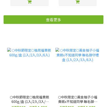
用！補色護髮【廠商出
貨】
查看更多
🌕中秋節限定🌕柚見福貴糕
🌕中秋限定🌕黃金柚子小福
600g/盒 (1入/2入/3入/6
貴糕x不知道同學 聯名御守
入)
禮盒 (1入/2入/3入/6入)