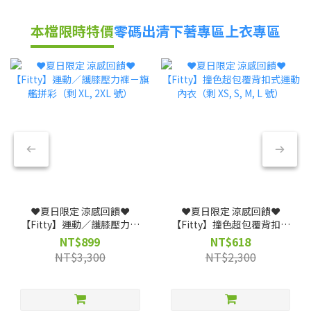
本檔限時特價
零碼出清
下著專區
上衣專區
❤️夏日限定 涼感回饋❤️
❤️夏日限定 涼感回饋❤️
【Fitty】運動／護膝壓力褲
【Fitty】撞色超包覆背扣式
－旗艦拼彩（剩 XL, 2XL 號）
運動內衣（剩 XS, S, M, L
NT$899
NT$618
號）
NT$3,300
NT$2,300