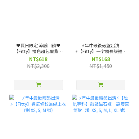
❤️夏日限定 涼感回饋❤️
⚡️年中最後破盤出清
【Fitty】撞色超包覆背扣
⚡️【Fitty】一字領長版運動
式運動內衣（剩 XS, S, M, L
上衣（剩 XS, S, M 號）
NT$618
NT$168
號）
NT$2,300
NT$1,450