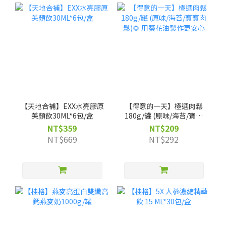
【天地合補】EXX水亮膠原
【得意的一天】極選肉鬆
美顏飲30ML*6包/盒
180g/罐 (原味/海苔/寶寶
肉鬆)🌻 用葵花油製作更安
NT$359
NT$209
心
NT$669
NT$292