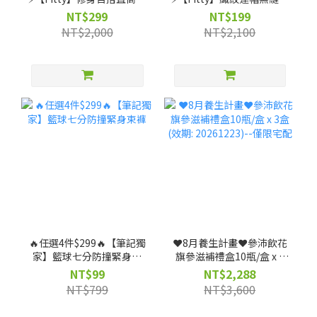
（剩 XS, S, M, L, XL, 2XL
套-灰紫/灰黑（剩 XS 號）
NT$299
NT$199
號）
NT$2,000
NT$2,100
🔥任選4件$299🔥【筆記獨
❤️8月養生計畫❤️參沛飲花
家】籃球七分防撞緊身束
旗參滋補禮盒10瓶/盒 x 3
褲
盒 (效期: 20261223)--僅限
NT$99
NT$2,288
宅配
NT$799
NT$3,600