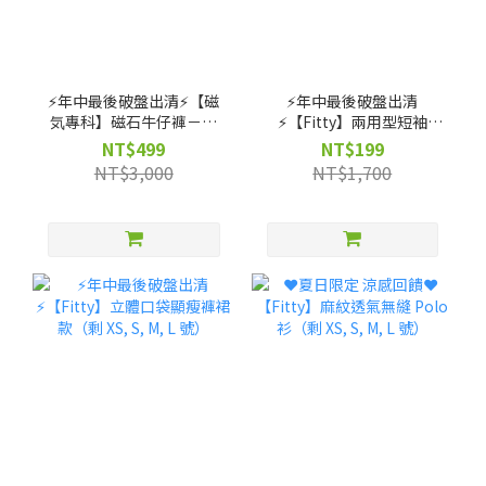
⚡️年中最後破盤出清⚡️【磁
⚡️年中最後破盤出清
気專科】磁石牛仔褲－輕
⚡️【Fitty】兩用型短袖
磨毛高腰款（剩 XS, S, M
Bra-Top（剩 S, M, L 號）
NT$499
NT$199
號）
NT$3,000
NT$1,700