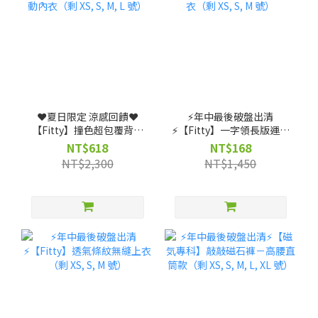
❤️夏日限定 涼感回饋❤️
⚡️年中最後破盤出清
【Fitty】撞色超包覆背扣
⚡️【Fitty】一字領長版運動
式運動內衣（剩 XS, S, M, L
上衣（剩 XS, S, M 號）
NT$618
NT$168
號）
NT$2,300
NT$1,450