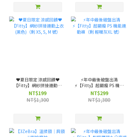
❤️夏日限定 涼感回饋❤️
⚡️年中最後破盤出清
【Fitty】網紗拼接運動上
⚡️【Fitty】超顯瘦 PS 機能
衣(黑色)（剩 XS, S, M 號）
運動褲（剩 輕暖灰XL 號）
NT$199
NT$299
NT$1,300
NT$1,380