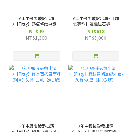
⚡️年中最後破盤出清
⚡️年中最後破盤出清⚡️【磁
⚡️【Fitty】透氣條紋無縫上
気專科】敲敲磁石褲－高
衣（剩 XS, S, M 號）
腰直筒款（剩 XS, S, M, L,
NT$99
NT$618
XL 號）
NT$1,300
NT$3,000
⚡️年中最後破盤出清
⚡️年中最後破盤出清
⚡️【Fitty】修身百搭直筒褲
⚡️【Fitty】織紋連帽無縫外