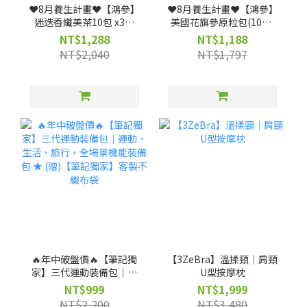
❤️8月養生計畫❤️【鴻參】
❤️8月養生計畫❤️【鴻參】
迷迭香纖美茶10包 x3盒
美國花旗參原粒包(10包/
(效期:2027-03-18)
盒) x 3盒
NT$1,288
NT$1,188
NT$2,040
NT$1,797
🔥年中破盤價🔥【筆記獨
【3ZeBra】溫揉頸｜肩頸
家】三代運動裝備包｜運
U型按摩枕
動、生活、旅行，全場景
NT$999
NT$1,999
機能裝備包 ★ (贈)【筆記
NT$2,200
NT$3,480