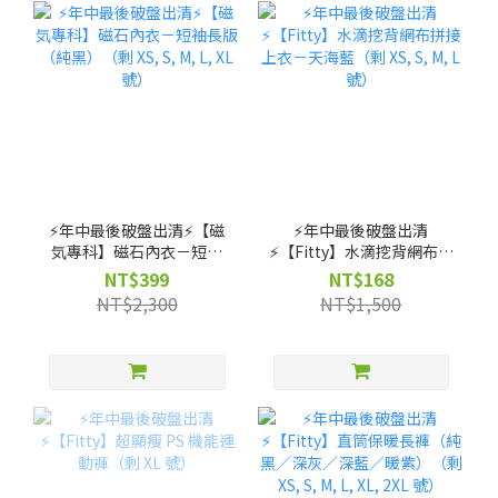
⚡️年中最後破盤出清⚡️【磁
⚡️年中最後破盤出清
気專科】磁石內衣－短袖
⚡️【Fitty】水滴挖背網布拼
長版（純黑）（剩 XS, S,
接上衣－天海藍（剩 XS, S,
NT$399
NT$168
M, L, XL 號）
M, L 號）
NT$2,300
NT$1,500