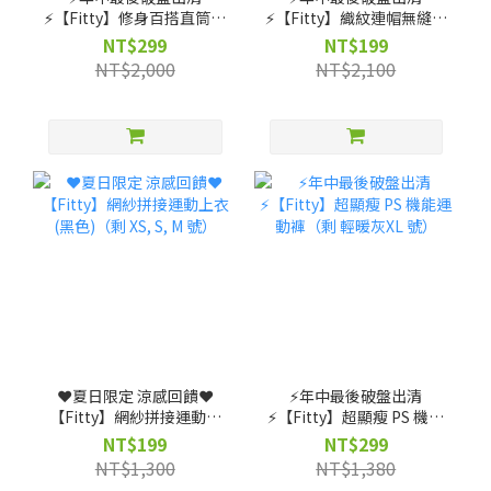
⚡️【Fitty】修身百搭直筒褲
⚡️【Fitty】織紋連帽無縫外
（剩 XS, S, M, L, XL, 2XL
套-灰紫/灰黑（剩 XS 號）
NT$299
NT$199
號）
NT$2,000
NT$2,100
❤️夏日限定 涼感回饋❤️
⚡️年中最後破盤出清
【Fitty】網紗拼接運動上
⚡️【Fitty】超顯瘦 PS 機能
衣(黑色)（剩 XS, S, M 號）
運動褲（剩 輕暖灰XL 號）
NT$199
NT$299
NT$1,300
NT$1,380