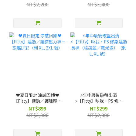
機能裝備包 ★ (贈)【筆記
NT$2,200
NT$3,400
獨家】客製不織布袋
❤️夏日限定 涼感回饋❤️
⚡️年中最後破盤出清
【Fitty】運動／護膝壓力
⚡️【Fitty】映我・PS 修身
褲－旗艦拼彩（剩 XL, 2XL
運動長褲（稜鏡藍／電光
NT$899
NT$299
號）
紫）（剩 L, XL 號）
NT$3,300
NT$2,000