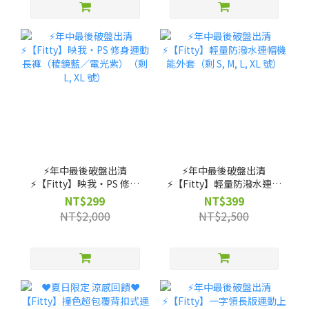
⚡️年中最後破盤出清
⚡️年中最後破盤出清
⚡️【Fitty】映我・PS 修身
⚡️【Fitty】輕量防潑水連帽
運動長褲（稜鏡藍／電光
機能外套（剩 S, M, L, XL
NT$299
NT$399
紫）（剩 L, XL 號）
號）
NT$2,000
NT$2,500