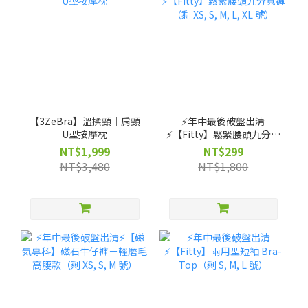
【3ZeBra】溫揉頸｜肩頸
⚡️年中最後破盤出清
U型按摩枕
⚡️【Fitty】鬆緊腰頭九分寬
褲（剩 XS, S, M, L, XL 號）
NT$1,999
NT$299
NT$3,480
NT$1,800