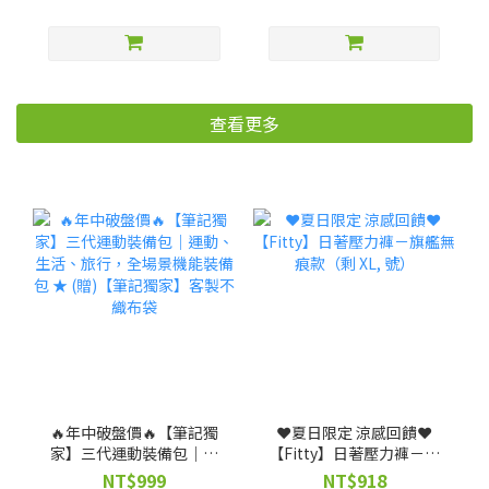
查看更多
🔥年中破盤價🔥【筆記獨
❤️夏日限定 涼感回饋❤️
家】三代運動裝備包｜運
【Fitty】日著壓力褲－旗
動、生活、旅行，全場景
艦無痕款（剩 XL, 號）
NT$999
NT$918