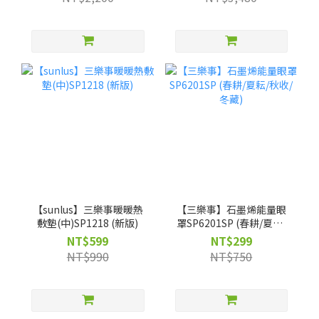
獨家】客製不織布袋
【sunlus】三樂事暖暖熱
【三樂事】石墨烯能量眼
敷墊(中)SP1218 (新版)
罩SP6201SP (春耕/夏耘/
秋收/冬藏)
NT$599
NT$299
NT$990
NT$750