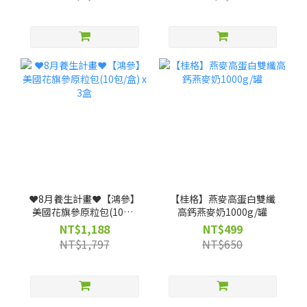
❤️8月養生計畫❤️【鴻參】
【桂格】燕麥高蛋白雙纖
美國花旗參原粒包(10包/
高鈣燕麥奶1000g/罐
盒) x 3盒
NT$1,188
NT$499
NT$1,797
NT$650