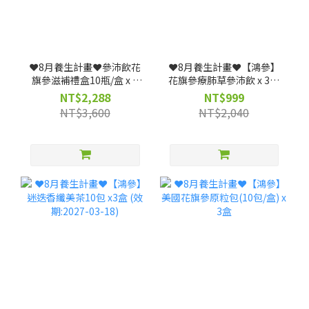
❤️8月養生計畫❤️參沛飲花
❤️8月養生計畫❤️【鴻參】
旗參滋補禮盒10瓶/盒 x 3
花旗參療肺草參沛飲 x 3盒
盒 (效期: 20261223)--僅限
(25ml x 10包/盒)｜人蔘飲
NT$2,288
NT$999
宅配
★清潤舒暢、深層調理(效
NT$3,600
NT$2,040
期: 20261117)