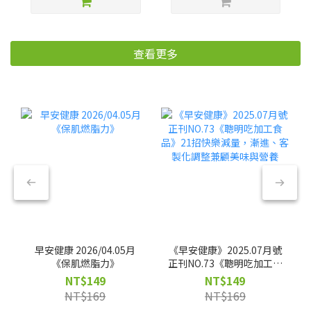
查看更多
早安健康 2026/04.05月
《早安健康》2025.07月號
《保肌燃脂力》
正刊NO.73《聰明吃加工食
品》21招快樂減量，漸
NT$149
NT$149
進、客製化調整兼顧美味
NT$169
NT$169
與營養