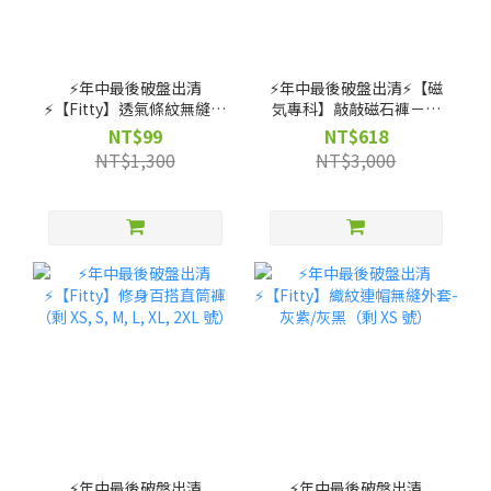
⚡️年中最後破盤出清
⚡️年中最後破盤出清⚡️【磁
⚡️【Fitty】透氣條紋無縫上
気專科】敲敲磁石褲－高
衣（剩 XS, S, M 號）
腰直筒款（剩 XS, S, M, L,
NT$99
NT$618
XL 號）
NT$1,300
NT$3,000
⚡️年中最後破盤出清
⚡️年中最後破盤出清