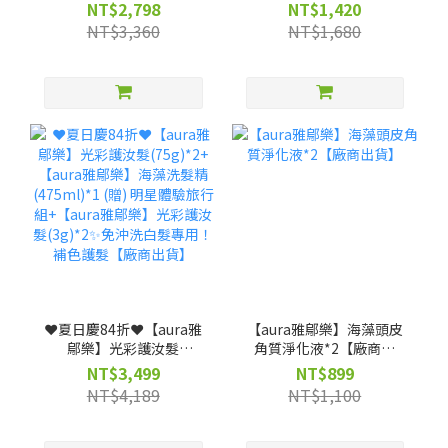
髮75g*2(贈)光彩護汝髮
髮★照光白髮自然變色 兼
NT$2,798
NT$1,420
3g*4★照光白髮自然變色
具護髮【廠商出貨】
NT$3,360
NT$1,680
兼具護髮【廠商出貨】
❤️夏日慶84折❤️【aura雅
【aura雅鄔樂】海藻頭皮
鄔樂】光彩護汝髮
角質淨化液*2【廠商出
(75g)*2+【aura雅鄔樂】
貨】
NT$3,499
NT$899
海藻洗髮精 (475ml)*1
NT$4,189
NT$1,100
(贈) 明星體驗旅行組+
【aura雅鄔樂】光彩護汝
髮(3g)*2✨免沖洗白髮專