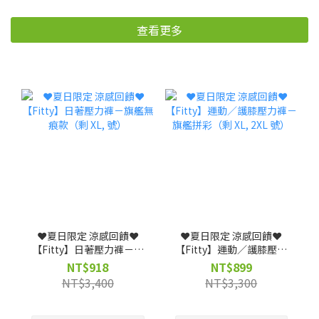
查看更多
❤️夏日限定 涼感回饋❤️
❤️夏日限定 涼感回饋❤️
【Fitty】日著壓力褲－旗
【Fitty】運動／護膝壓力
艦無痕款（剩 XL, 號）
褲－旗艦拼彩（剩 XL, 2XL
NT$918
NT$899
號）
NT$3,400
NT$3,300