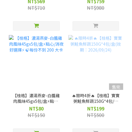
NT$569
NT$759
NT$710
NT$980
售完
【桂格】濃湯燕麥-白醬雞
🔥限時4折🔥【桂格】寶寶
肉風味45gx5包/盒⚡點心/
粥鮭魚鮮蔬150G*4包/盒
消夜好選擇⚡ 🍃每份不到
(效期：2026/09/24)
NT$80
NT$199
200 大卡
NT$150
NT$500