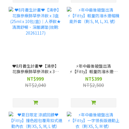
❤️8月養生計畫❤️【鴻參】
⚡️年中最後破盤出清
花旗參療肺草參沛飲 x 3盒
⚡️【Fitty】輕量防潑水連帽
(25ml x 10包/盒)｜人蔘飲
機能外套（剩 S, M, L, XL
NT$999
NT$399
★清潤舒暢、深層調理(效
號）
NT$2,040
NT$2,500
期: 20261117)