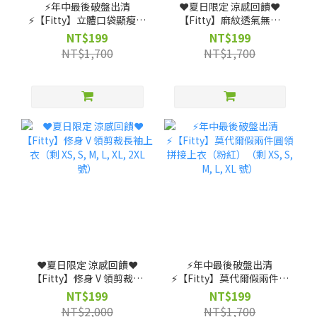
⚡️年中最後破盤出清
❤️夏日限定 涼感回饋❤️
⚡️【Fitty】立體口袋顯瘦褲
【Fitty】麻紋透氣無縫
裙款（剩 XS, S, M, L 號）
Polo 衫（剩 XS, S, M, L
NT$199
NT$199
號）
NT$1,700
NT$1,700
❤️夏日限定 涼感回饋❤️
⚡️年中最後破盤出清
【Fitty】修身 V 領剪裁長
⚡️【Fitty】莫代爾假兩件圓
袖上衣（剩 XS, S, M, L, XL,
領拼接上衣（粉紅）（剩
NT$199
NT$199
2XL 號）
XS, S, M, L, XL 號）
NT$2,000
NT$1,700