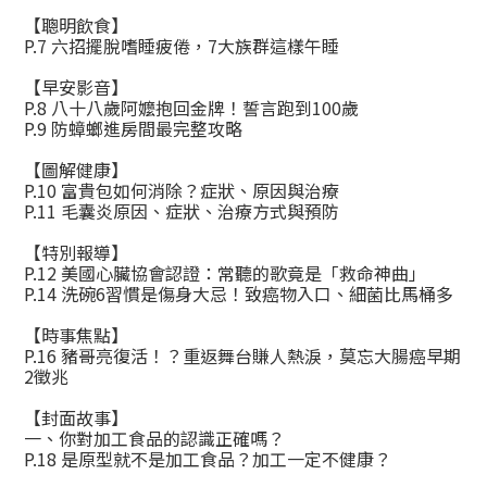
【聰明飲食】
P.7 六招擺脫嗜睡疲倦，7大族群這樣午睡
【早安影音】
P.8 八十八歲阿嬤抱回金牌！誓言跑到100歲
P.9 防蟑螂進房間最完整攻略
【圖解健康】
P.10 富貴包如何消除？症狀、原因與治療
P.11 毛囊炎原因、症狀、治療方式與預防
【特別報導】
P.12 美國心臟協會認證：常聽的歌竟是「救命神曲」
P.14 洗碗6習慣是傷身大忌！致癌物入口、細菌比馬桶多
【時事焦點】
P.16 豬哥亮復活！？重返舞台賺人熱淚，莫忘大腸癌早期
2徵兆
【封面故事】
一、你對加工食品的認識正確嗎？
P.18 是原型就不是加工食品？加工一定不健康？