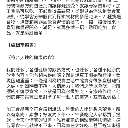
茶避不開精緻點心、心情不佳吃包零食就能改變心情......
傳統衛教方式道德批判讓你難接受？就讓專家告訴你，加
工食品可以吃，不必覺得罪惡感。從眼見為淨法到美食家
法則，從學會分辨假貨到探索食材的多種吃法。21種挑選
食物、培養趨吉避凶飲食習慣的技巧，一招一招慢慢來，
直到你覺得開心、滿足，就再多試一招。聰明吃加工食
品，就是這麼簡單！
【編輯室報告】
《符合人性的健康飲食》
我們聽多了各種健康的飲食方式，也聽多了各種不健康的
飲食內容。你有趨吉避凶嗎？還是說真正開始執行後，發
現困難重重：不僅是因為現實生活中確實有很多窒礙難行
之處，例如時間不夠、人情壓力；我們之所以會吃一些所
謂的不健康食物，不就是因為它很好吃、有療癒作用？他
們的存在其實正是對準了每一個人的需求，或者說弱點！
加工食品完全符合這個說法：吃素的人還是想念葷食，所
以有素肉、素魚；好友約下午茶、午餐吃完大家都買手搖
飲；今天心情真的很差，唯有那家的糕點能轉換情緒；這
包零食一吃就停不下來，因為實在太好吃....甚至近年來還