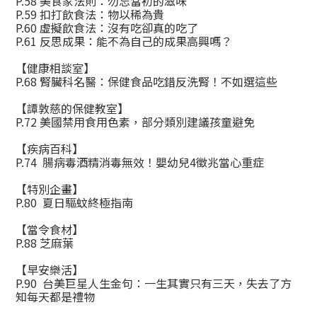
P.58 美食家法則：勿忘當初的滋味
P.59 扣打飲食法：物以稀為貴
P.60 虛擬飲食法：沒有吃卻真的吃了
P.61 反思成果：能不為自己的成果高興嗎？
【健康相談室】
P.68 腎臟科名醫：保健食品吃錯反洗腎！不如選這些
【譚敦慈的保健教室】
P.72 美國禁用食用色素，部分類別建議孩童避免
【疾病百科】
P.74 腸病毒酒精消毒無效！嬰幼兒4徵兆當心重症
【特別企畫】
P.80 夏日驅蚊終極指南
【當令食材】
P.88 芝麻葉
【早安樂活】
P.90 台美巨星人生金句：一生其實只有三天，失去了方
知每天都是禮物