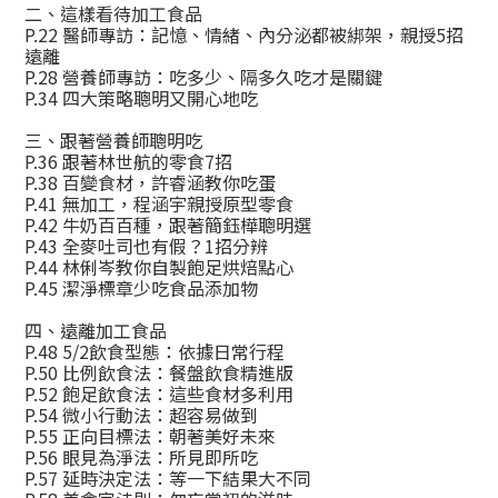
二、這樣看待加工食品
P.22 醫師專訪：記憶、情緒、內分泌都被綁架，親授5招
遠離
P.28 營養師專訪：吃多少、隔多久吃才是關鍵
P.34 四大策略聰明又開心地吃
三、跟著營養師聰明吃
P.36 跟著林世航的零食7招
P.38 百變食材，許睿涵教你吃蛋
P.41 無加工，程涵宇親授原型零食
P.42 牛奶百百種，跟著簡鈺樺聰明選
P.43 全麥吐司也有假？1招分辨
P.44 林俐岑教你自製飽足烘焙點心
P.45 潔淨標章少吃食品添加物
四、遠離加工食品
P.48 5/2飲食型態：依據日常行程
P.50 比例飲食法：餐盤飲食精進版
P.52 飽足飲食法：這些食材多利用
P.54 微小行動法：超容易做到
P.55 正向目標法：朝著美好未來
P.56 眼見為淨法：所見即所吃
P.57 延時決定法：等一下結果大不同