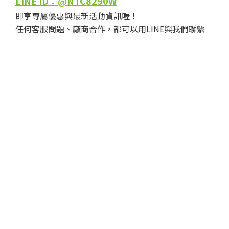
LINE ID：@NTC8290W
即享專屬優惠與最新活動資訊喔！
任何客服問題、廠商合作，都可以用LINE與我們聯繫
立即購買
聯絡我們
客服專線：02-29128060
免付費電話：0800-626666
服務時間：週一至週五 08:30-17:30（12:30-13:30為午
休時間）
H2U永悅健康股份有限公司 / 統編 54317103
聯絡地址：新北市新店區北新路三段213號15樓