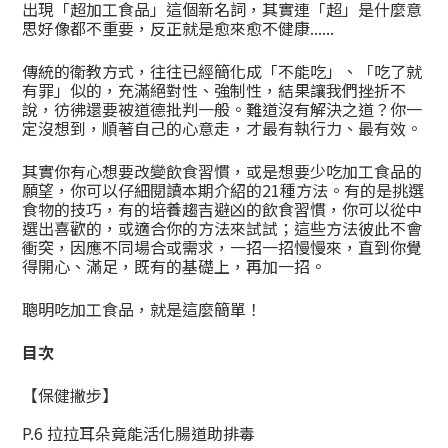
出現「超加工食品」這個新名詞，其實連「超」是什麼意
思好像都不重要，反正就是愈來愈不健康......
傳統的衛教方式，往往已經簡化成「不能吃」、「吃了就
有罪」似的，充滿絕對性、強制性，結果讓我們挫折不
說，彷彿還要被道德批判一般。難道沒有解決之道？你一
定沒想到，順著自己的心意走，才最有執行力、最有效。
其實你有心想要改變飲食習慣，或是想要少吃加工食品的
願望，你可以仔細閱讀本期介紹的21種方法。有的是挑選
食物的技巧，有的培養趨吉避凶的飲食習慣，你可以從中
選出喜歡的，或適合你的方法來試試；這些方法彼此不會
衝突，因應不同場合或需求，一招一招慢慢來，直到你覺
得開心、滿足，既有的基礎上，再加一招。
聰明吃加工食品，就是這麼簡單！
目次
【保健撇步】
P.6 拉拉耳朵竟能活化腸道助排毒