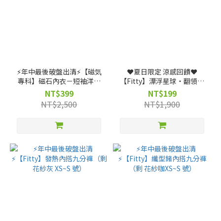
⚡️年中最後破盤出清⚡️【磁気
❤️夏日限定 涼感回饋❤️
專科】磁石內衣－短袖洋裝
【Fitty】漂浮星球・翻領長
（純黑、柔紫）（剩 XS, S,
袖上衣（剩 S, M, L, XL 號）
NT$399
NT$199
M, L 號）
NT$2,500
NT$1,900