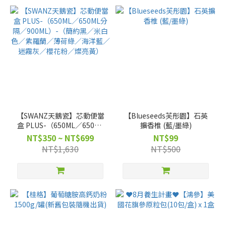
【SWANZ天鵝瓷】芯動便當
【Blueseeds芙彤園】石英
盒 PLUS-（650ML／650ML
擴香椎 (藍/墨綠)
分隔／900ML）-（簡約黑／
NT$350 ~ NT$699
NT$99
米白色／紫羅蘭／薄荷綠／
NT$1,630
NT$500
海洋藍／迷霧灰／櫻花粉／
燦亮黃）