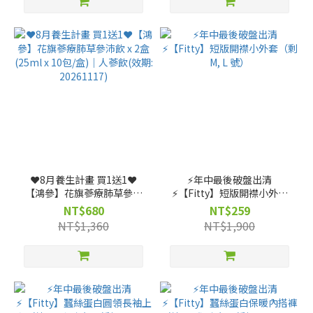
❤️8月養生計畫 買1送1❤️
⚡️年中最後破盤出清
【鴻參】花旗蔘療肺草參沛
⚡️【Fitty】短版開襟小外套
飲 x 2盒 (25ml x 10包/盒)｜
（剩 M, L 號）
NT$680
NT$259
人蔘飲(效期: 20261117)
NT$1,360
NT$1,900