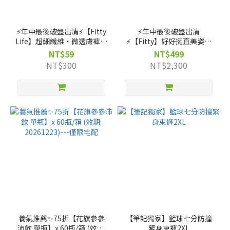
⚡️年中最後破盤出清⚡️【Fitty
⚡️年中最後破盤出清
Life】超細纖維・微透膚褲襪
⚡️【Fitty】好好挺直美姿衣
－柔美膚（剩 XL~2XL 號）
－五分袖款（剩 2XS, XS, S,
NT$59
NT$499
M, L, XL, 2XL 號）
NT$300
NT$2,300
養氣推薦✨75折【花旗參參
【筆記獨家】籃球七分防撞
沛飲 單瓶】x 60瓶/箱 (效期:
緊身束褲2XL