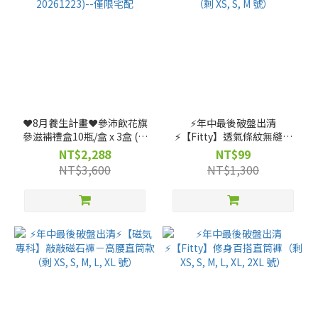
❤️8月養生計畫❤️參沛飲花旗
⚡️年中最後破盤出清
參滋補禮盒10瓶/盒 x 3盒 (效
⚡️【Fitty】透氣條紋無縫上
期: 20261223)--僅限宅配
衣（剩 XS, S, M 號）
NT$2,288
NT$99
NT$3,600
NT$1,300