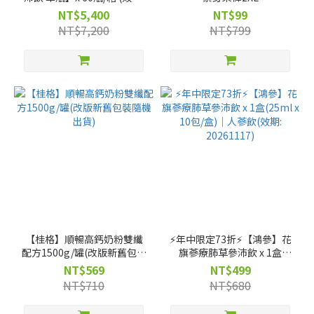
20261223)---僅限宅配
NT$5,400
NT$99
NT$7,200
NT$799
【桂格】順暢高鈣奶粉雙纖
⚡年中限定73折⚡【鴻參】花
配方1500g/罐(改版新舊包裝
旗蔘療肺草參沛飲 x 1盒
隨機出貨)
(25ml x 10包/盒)｜人蔘飲
NT$569
NT$499
(效期: 20261117)
NT$710
NT$680