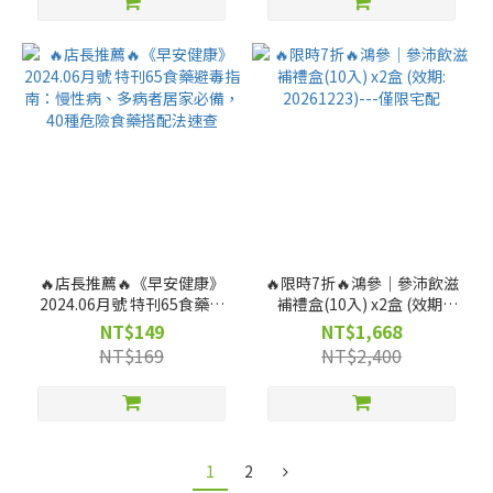
🔥店長推薦🔥《早安健康》
🔥限時7折🔥鴻參｜參沛飲滋
2024.06月號 特刊65食藥避
補禮盒(10入) x2盒 (效期:
毒指南：慢性病、多病者居
20261223)---僅限宅配
NT$149
NT$1,668
家必備，40種危險食藥搭配
NT$169
NT$2,400
法速查
1
2