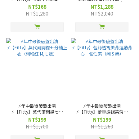
衣（剩 親親粉藍XS 號）
期:2027-03-18)
NT$168
NT$1,288
NT$1,280
NT$2,040
⚡️年中最後破盤出清
⚡️年中最後破盤出清
⚡️【Fitty】莫代爾開襟七分
⚡️【Fitty】蕾絲透視美背運
袖上衣（剩粉紅 M, L 號）
動背心－個性紫（剩 S 碼）
NT$199
NT$199
NT$1,700
NT$1,260