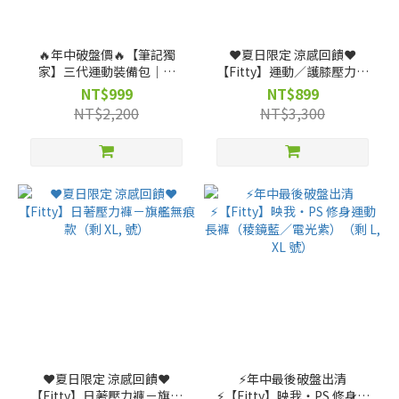
🔥年中破盤價🔥【筆記獨
❤️夏日限定 涼感回饋❤️
家】三代運動裝備包｜運
【Fitty】運動／護膝壓力褲
動、生活、旅行，全場景機
－旗艦拼彩（剩 XL, 2XL 號）
NT$999
NT$899
能裝備包 ★ (贈)【筆記獨
NT$2,200
NT$3,300
家】客製不織布袋
❤️夏日限定 涼感回饋❤️
⚡️年中最後破盤出清
【Fitty】日著壓力褲－旗艦
⚡️【Fitty】映我・PS 修身運