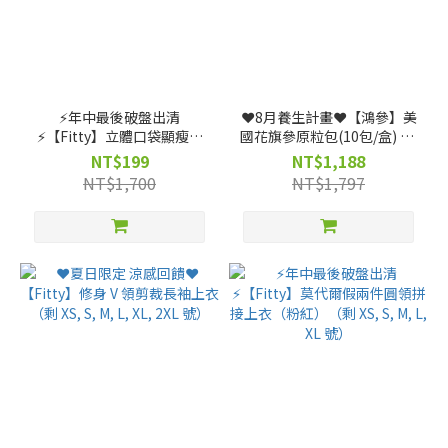
⚡️年中最後破盤出清
❤️8月養生計畫❤️【鴻參】美
⚡️【Fitty】立體口袋顯瘦褲
國花旗參原粒包(10包/盒) x 3
裙款（剩 XS, S, M, L 號）
盒
NT$199
NT$1,188
NT$1,700
NT$1,797