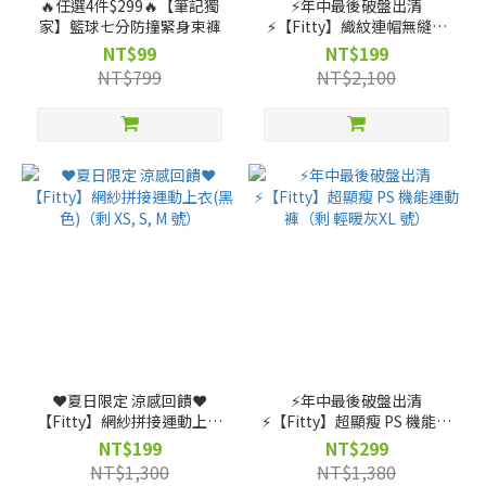
🔥任選4件$299🔥【筆記獨
⚡️年中最後破盤出清
家】籃球七分防撞緊身束褲
⚡️【Fitty】織紋連帽無縫外
套-灰紫/灰黑（剩 XS 號）
NT$99
NT$199
NT$799
NT$2,100
❤️夏日限定 涼感回饋❤️
⚡️年中最後破盤出清
【Fitty】網紗拼接運動上衣
⚡️【Fitty】超顯瘦 PS 機能運
(黑色)（剩 XS, S, M 號）
動褲（剩 輕暖灰XL 號）
NT$199
NT$299
NT$1,300
NT$1,380