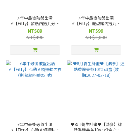
⚡️年中最後破盤出清
⚡️年中最後破盤出清
⚡️【Fitty】發熱內搭九分褲
⚡️【Fitty】纖型鍺內搭九分
（剩 花紗灰 XS~S 號）
褲（剩 花紗咖XS~S 號）
NT$89
NT$99
NT$490
NT$1,000
⚡️年中最後破盤出清
❤️8月養生計畫❤️【鴻參】迷
⚡️【Fitty】心動 V 領運動內
迭香纖美茶10包 x3盒 (效