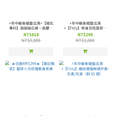
⚡️年中最後破盤出清⚡️【磁気
⚡️年中最後破盤出清
專科】敲敲磁石褲－高腰直
⚡️【Fitty】修身百搭直筒褲
筒款（剩 XS, S, M, L, XL 號）
（剩 XS, S, M, L, XL, 2XL
NT$618
NT$299
號）
NT$3,000
NT$2,000