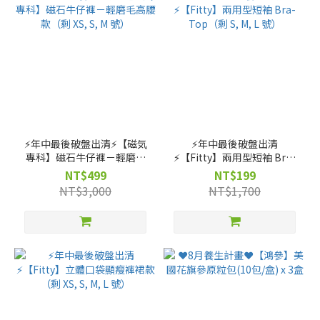
⚡️年中最後破盤出清⚡️【磁気
⚡️年中最後破盤出清
專科】磁石牛仔褲－輕磨毛
⚡️【Fitty】兩用型短袖 Bra-
高腰款（剩 XS, S, M 號）
Top（剩 S, M, L 號）
NT$499
NT$199
NT$3,000
NT$1,700