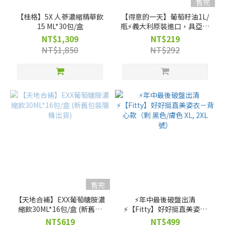
售完
【桂格】5X 人蔘濃縮精華飲
【得意的一天】葡萄籽油1L/
15 ML*30包/盒
瓶⚡義大利原裝進口，具亞麻
油酸，油質穩定耐高溫⚡
NT$1,309
NT$219
NT$1,850
NT$292
售完
【天地合補】EXX葡萄糖胺濃
⚡️年中最後破盤出清
縮飲30ML*16包/盒 (新舊包
⚡️【Fitty】好好挺直美姿衣
裝隨機出貨)
－背心款（剩 黑色/膚色 XL,
NT$619
NT$499