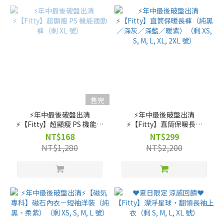
售完
⚡️年中最後破盤出清
⚡️年中最後破盤出清
⚡️【Fitty】超顯瘦 PS 機能運
⚡️【Fitty】直筒保暖長褲
動褲（剩 XL 號）
（純黑／深灰／深藍／暖
NT$168
NT$299
紫）（剩 XS, S, M, L, XL, 2XL
NT$1,280
NT$2,200
號）