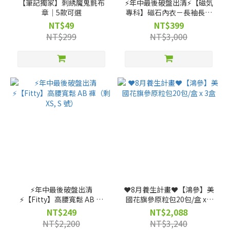
【筆記獨家】刺綉魔鬼氈布
⚡️年中最後破盤出清⚡️【磁気
章｜5款可選
專科】磁石內衣－長袖長版
（灰黑、深藍、暖紫）（剩
NT$49
NT$399
XS, S, M, L, XL, 2XL 號）
NT$299
NT$3,000
⚡️年中最後破盤出清
❤️8月養生計畫❤️【鴻參】美
⚡️【Fitty】高腰寬鬆 AB 褲
國花旗參原粒包20包/盒 x 3
（剩 XS, S 號）
盒
NT$249
NT$2,088
NT$2,200
NT$3,240