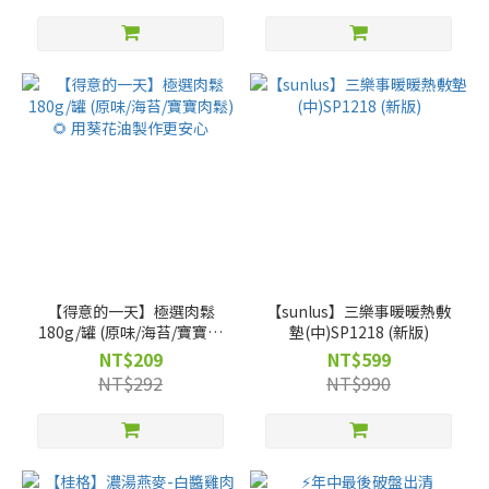
【得意的一天】極選肉鬆
【sunlus】三樂事暖暖熱敷
180g/罐 (原味/海苔/寶寶肉
墊(中)SP1218 (新版)
鬆)🌻 用葵花油製作更安心
NT$209
NT$599
NT$292
NT$990