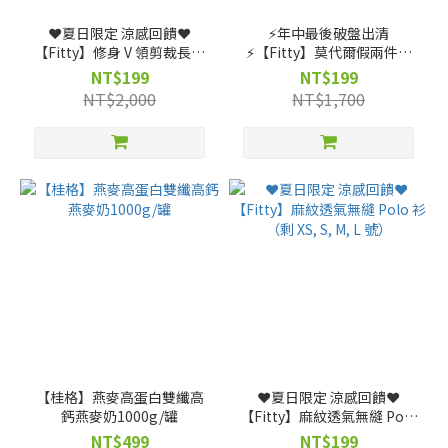
❤️夏日限定 涼感回饋❤️
⚡️年中最後破盤出清
【Fitty】修身 V 領剪裁長袖
⚡️【Fitty】莫代爾假兩件圓
上衣（剩 XS, S, M, L, XL, 2XL
領拼接上衣（粉紅）（剩 XS,
NT$199
NT$199
號）
S, M, L, XL 號）
NT$2,000
NT$1,700
【桂格】燕麥高蛋白雙纖高
❤️夏日限定 涼感回饋❤️
鈣燕麥奶1000g/罐
【Fitty】麻紋透氣無縫 Polo
衫（剩 XS, S, M, L 號）
NT$499
NT$199