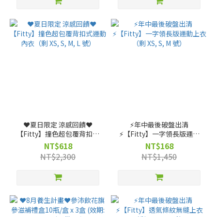
❤️夏日限定 涼感回饋❤️
⚡️年中最後破盤出清
【Fitty】撞色超包覆背扣式
⚡️【Fitty】一字領長版運動
運動內衣（剩 XS, S, M, L
上衣（剩 XS, S, M 號）
NT$618
NT$168
號）
NT$2,300
NT$1,450