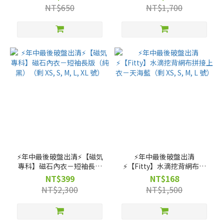
NT$650
NT$1,700
⚡️年中最後破盤出清⚡️【磁気
⚡️年中最後破盤出清
專科】磁石內衣－短袖長版
⚡️【Fitty】水滴挖背網布拼
（純黑）（剩 XS, S, M, L, XL
接上衣－天海藍（剩 XS, S,
NT$399
NT$168
號）
M, L 號）
NT$2,300
NT$1,500