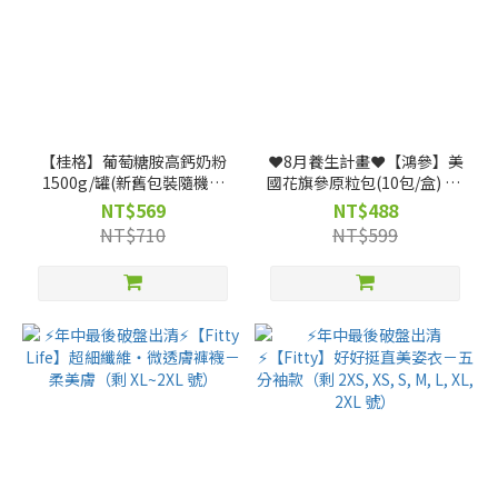
【桂格】葡萄糖胺高鈣奶粉
❤️8月養生計畫❤️【鴻參】美
1500g/罐(新舊包裝隨機出
國花旗參原粒包(10包/盒) x 1
貨)
盒
NT$569
NT$488
NT$710
NT$599