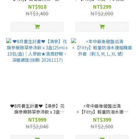
無痕款（剩 XL, 號）
動長褲（稜鏡藍／電光紫）
NT$918
NT$299
（剩 L, XL 號）
NT$3,400
NT$2,000
❤️8月養生計畫❤️【鴻參】花
⚡️年中最後破盤出清
旗參療肺草參沛飲 x 3盒
⚡️【Fitty】輕量防潑水連帽
(25ml x 10包/盒)｜人蔘飲★
機能外套（剩 S, M, L, XL
NT$999
NT$399
清潤舒暢、深層調理(效期:
號）
NT$2,040
NT$2,500
20261117)