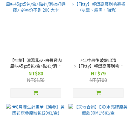
【桂格】濃湯燕麥-白醬雞肉
⚡️年中最後破盤出清
風味45gx5包/盒⚡點心/消夜
⚡️【Fitty】輕塑高腰刷毛褲
好選擇⚡ 🍃每份不到 200 大
襪（灰黑、霧黑、咖紫）
NT$80
NT$79
卡
NT$150
NT$700