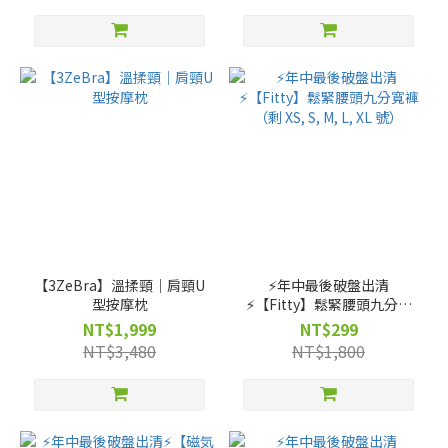
【3ZeBra】溫揉頸｜肩頸U
⚡️年中最後破盤出清
型按摩枕
⚡️【Fitty】鬆緊腰頭九分寬
褲（剩 XS, S, M, L, XL 號）
NT$1,999
NT$299
NT$3,480
NT$1,800