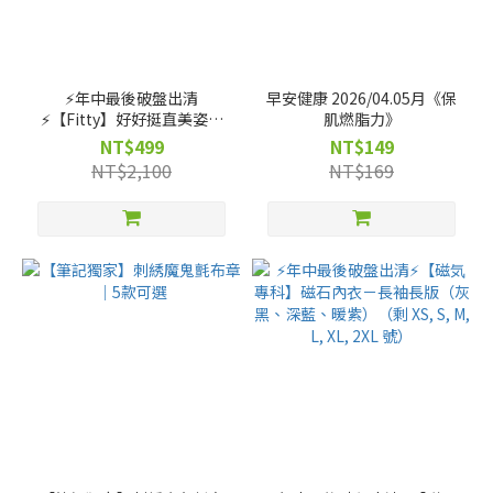
⚡️年中最後破盤出清
早安健康 2026/04.05月《保
⚡️【Fitty】好好挺直美姿衣
肌燃脂力》
－短袖款（剩 2XS, XS, S, M,
NT$499
NT$149
L, XL, 2XL 號）
NT$2,100
NT$169