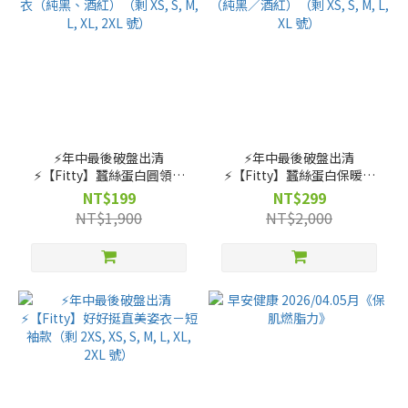
⚡️年中最後破盤出清
⚡️年中最後破盤出清
⚡️【Fitty】蠶絲蛋白圓領長
⚡️【Fitty】蠶絲蛋白保暖內
袖上衣（純黑、酒紅）（剩
搭褲（純黑／酒紅）（剩 XS,
NT$199
NT$299
XS, S, M, L, XL, 2XL 號）
S, M, L, XL 號）
NT$1,900
NT$2,000