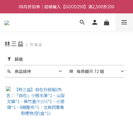
08月折扣券｜結帳輸入【GOOD100】滿1,900折100
08月折扣券｜結帳輸入【GOOD250】滿2,500折200
08月折扣券｜結帳輸入【GOOD100】滿1,900折100
林三益
1 件商品
套
用
篩選
篩
選
商品排序
每頁顯示 72 個
(0/20)
價格
(NT$)
~