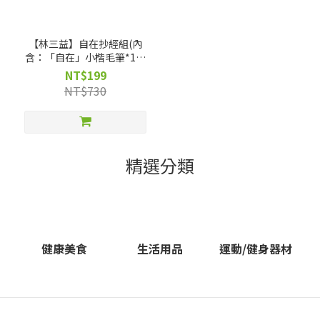
【林三益】自在抄經組(內
含：「自在」小楷毛筆*1、
山型文鎮*1、吳竹墨汁
NT$199
(小)*1、小瓷碟*1、8開墊布
NT$730
*1、文房四寶專用禮物(空)盒
*1)
精選分類
健康美食
生活用品
運動/健身器材