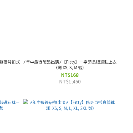
超包覆背扣式
⚡️年中最後破盤出清⚡️【Fitty】一字領長版運動上衣
）
（剩 XS, S, M 號）
NT$168
NT$1,450