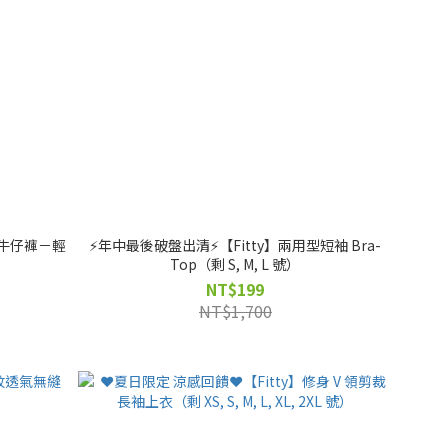
石牛仔褲－輕
⚡️年中最後破盤出清⚡️【Fitty】兩用型短袖 Bra-
）
Top（剩 S, M, L 號）
NT$199
NT$1,700