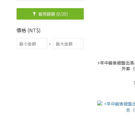
套用篩選
(0/20)
價格 (NT$)
~
⚡️年中最後破盤出清⚡
外套（剩 