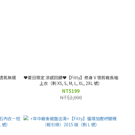
紋透氣無縫
❤️夏日限定 涼感回饋❤️【Fitty】修身 V 領剪裁長袖
上衣（剩 XS, S, M, L, XL, 2XL 號）
NT$199
NT$2,000