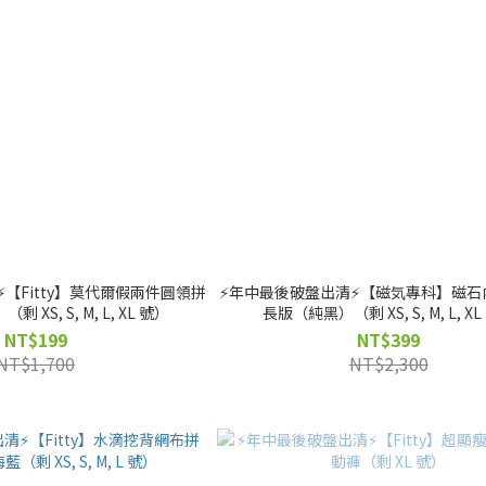
️【Fitty】莫代爾假兩件圓領拼
⚡️年中最後破盤出清⚡️【磁気專科】磁
XS, S, M, L, XL 號）
長版（純黑）（剩 XS, S, M, L, X
NT$199
NT$399
NT$1,700
NT$2,300