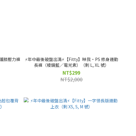
／護膝壓力褲
⚡️年中最後破盤出清⚡️【Fitty】映我・PS 修身運動
長褲（稜鏡藍／電光紫）（剩 L, XL 號）
NT$299
NT$2,000