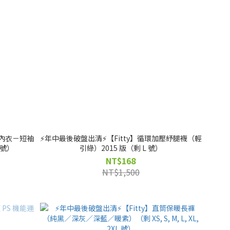
石內衣－短袖
⚡️年中最後破盤出清⚡️【Fitty】循環加壓紓腿襪（輕
L 號）
引綠）2015 版（剩 L 號）
NT$168
NT$1,500