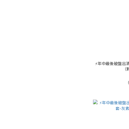
⚡️年中最後破盤出清
（剩