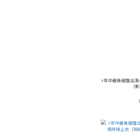
⚡️年中最後破盤出清⚡
（剩 X