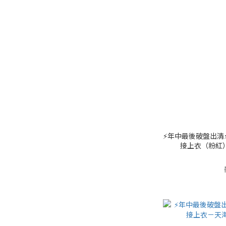
⚡️年中最後破盤出清⚡
接上衣（粉紅）（剩 