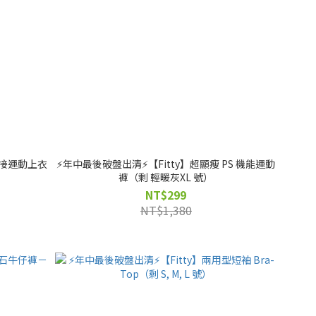
拼接運動上衣
⚡️年中最後破盤出清⚡️【Fitty】超顯瘦 PS 機能運動
褲（剩 輕暖灰XL 號）
NT$299
NT$1,380