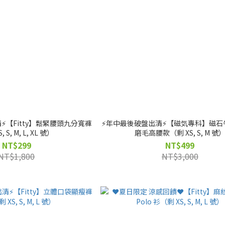
⚡️【Fitty】鬆緊腰頭九分寬褲
⚡️年中最後破盤出清⚡️【磁気專科】磁
, S, M, L, XL 號）
磨毛高腰款（剩 XS, S, M 號
NT$299
NT$499
NT$1,800
NT$3,000