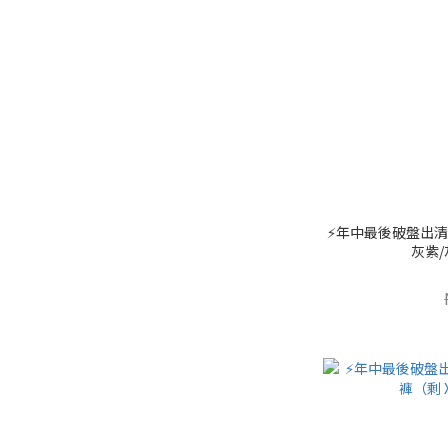
⚡️年中最後破盤出清⚡
灰紫/