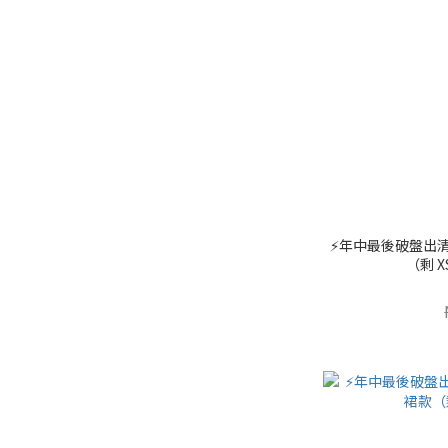
⚡️年中最後破盤出清
（剩 XS