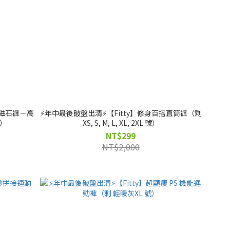
敲磁石褲－高
⚡️年中最後破盤出清⚡️【Fitty】修身百搭直筒褲（剩
號）
XS, S, M, L, XL, 2XL 號）
NT$299
NT$2,000