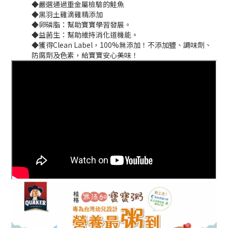
◆嚴選通過重金屬檢驗的鮭魚
◆黑羽土雞滴雞精添加
◆卵磷脂：幫助寶寶學習發展。
◆益菌生：幫助維持消化道機能。
◆獲得Clean Label，100%無添加！不添加鹽、調味劑、
防腐劑及色素，給寶寶安心美味！