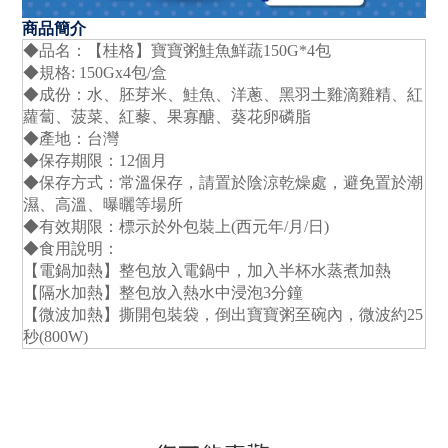
商品簡介
◆品名：【桂格】寶寶粥鮭魚鮮蔬150G*4包
◆規格: 150Gx4包/盒
◆成份：水、胚芽米、鮭魚、洋蔥、黑羽土雞滴雞精、紅
蘿蔔、菠菜、紅藜、果寡醣、葵花卵磷脂
◆產地：台灣
◆保存期限：12個月
◆保存方式：常溫保存，請置於陰涼乾燥處，避免置於潮
濕、高溫、曝曬等場所
◆有效期限：標示於外包裝上(西元年/月/日)
◆食用說明：
【電鍋加熱】整包放入電鍋中，加入半杯水蒸煮加熱
【隔水加熱】整包放入熱水中浸泡3分鐘
【微波加熱】撕開包裝袋，倒出寶寶粥至碗內，微波約25
秒(800W)