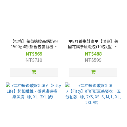
【桂格】葡萄糖胺高鈣奶粉
❤️8月養生計畫❤️【鴻參】美
1500g/罐(新舊包裝隨機出
國花旗參原粒包(10包/盒) x 1
貨)
盒
NT$569
NT$488
NT$710
NT$599