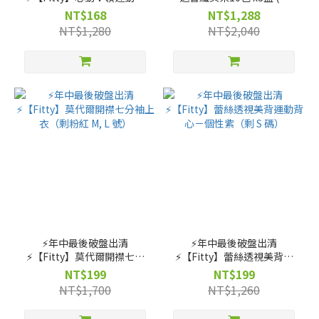
衣（剩 親親粉藍XS 號）
期:2027-03-18)
NT$168
NT$1,288
NT$1,280
NT$2,040
⚡️年中最後破盤出清
⚡️年中最後破盤出清
⚡️【Fitty】莫代爾開襟七分
⚡️【Fitty】蕾絲透視美背運
袖上衣（剩粉紅 M, L 號）
動背心－個性紫（剩 S 碼）
NT$199
NT$199
NT$1,700
NT$1,260