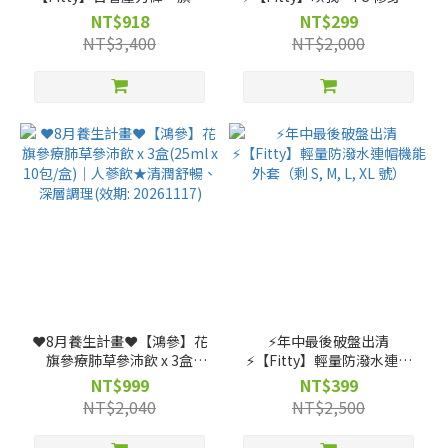
無痕款（剩 XL, 號）
動長褲（稜鏡藍／電光紫）
NT$918
NT$299
（剩 L, XL 號）
NT$3,400
NT$2,000
❤️8月養生計畫❤️【鴻參】花
⚡️年中最後破盤出清
旗參療肺草參沛飲 x 3盒
⚡️【Fitty】輕量防潑水連帽
(25ml x 10包/盒)｜人蔘飲★
機能外套（剩 S, M, L, XL
NT$999
NT$399
清潤舒暢、深層調理(效期:
號）
NT$2,040
NT$2,500
20261117)