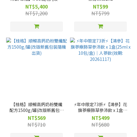
20261223)---僅限宅配
NT$5,400
NT$99
NT$7,200
NT$799
【桂格】順暢高鈣奶粉雙纖
⚡年中限定73折⚡【鴻參】花
配方1500g/罐(改版新舊包裝
旗蔘療肺草參沛飲 x 1盒
隨機出貨)
(25ml x 10包/盒)｜人蔘飲
NT$569
NT$499
(效期: 20261117)
NT$710
NT$680