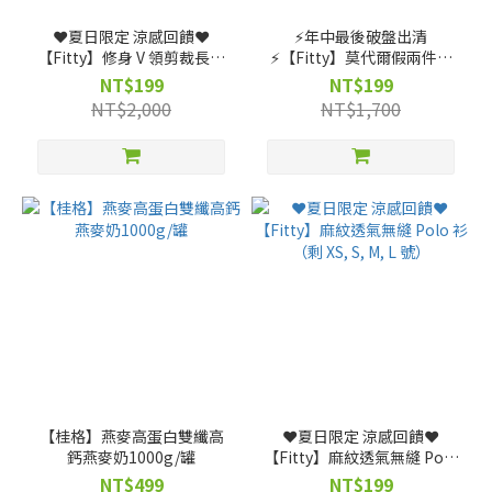
❤️夏日限定 涼感回饋❤️
⚡️年中最後破盤出清
【Fitty】修身 V 領剪裁長袖
⚡️【Fitty】莫代爾假兩件圓
上衣（剩 XS, S, M, L, XL, 2XL
領拼接上衣（粉紅）（剩 XS,
NT$199
NT$199
號）
S, M, L, XL 號）
NT$2,000
NT$1,700
【桂格】燕麥高蛋白雙纖高
❤️夏日限定 涼感回饋❤️
鈣燕麥奶1000g/罐
【Fitty】麻紋透氣無縫 Polo
衫（剩 XS, S, M, L 號）
NT$499
NT$199