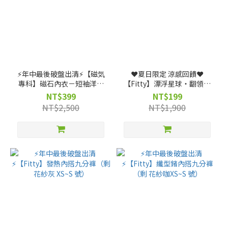
⚡️年中最後破盤出清⚡️【磁気
❤️夏日限定 涼感回饋❤️
專科】磁石內衣－短袖洋裝
【Fitty】漂浮星球・翻領長
（純黑、柔紫）（剩 XS, S,
袖上衣（剩 S, M, L, XL 號）
NT$399
NT$199
M, L 號）
NT$2,500
NT$1,900