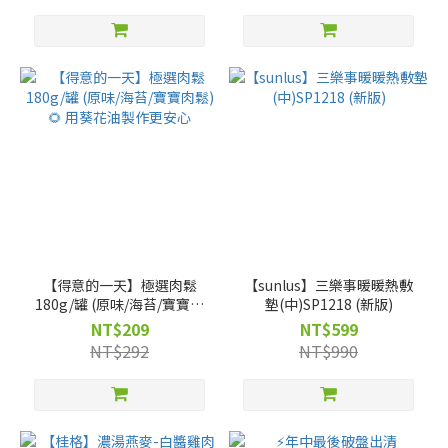
【得意的一天】極選肉鬆
【sunlus】三樂事暖暖熱敷
180g/罐 (原味/海苔/寶寶肉
墊(中)SP1218 (新版)
鬆)🌻 用葵花油製作更安心
NT$209
NT$599
NT$292
NT$990