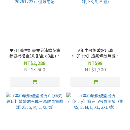
❤️8月養生計畫❤️參沛飲花旗
⚡️年中最後破盤出清
參滋補禮盒10瓶/盒 x 3盒 (效
⚡️【Fitty】透氣條紋無縫上
期: 20261223)--僅限宅配
衣（剩 XS, S, M 號）
NT$2,288
NT$99
NT$3,600
NT$1,300