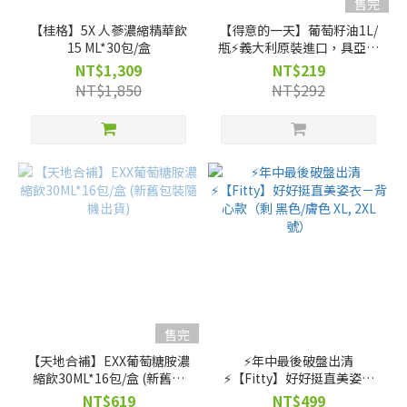
售完
【桂格】5X 人蔘濃縮精華飲
【得意的一天】葡萄籽油1L/
15 ML*30包/盒
瓶⚡義大利原裝進口，具亞麻
油酸，油質穩定耐高溫⚡
NT$1,309
NT$219
NT$1,850
NT$292
售完
【天地合補】EXX葡萄糖胺濃
⚡️年中最後破盤出清
縮飲30ML*16包/盒 (新舊包
⚡️【Fitty】好好挺直美姿衣
裝隨機出貨)
－背心款（剩 黑色/膚色 XL,
NT$619
NT$499