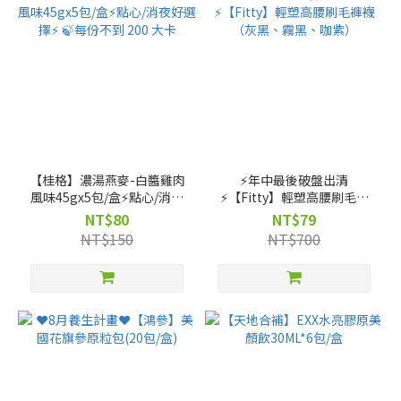
【桂格】濃湯燕麥-白醬雞肉
⚡️年中最後破盤出清
風味45gx5包/盒⚡點心/消夜
⚡️【Fitty】輕塑高腰刷毛褲
好選擇⚡ 🍃每份不到 200 大
襪（灰黑、霧黑、咖紫）
NT$80
NT$79
卡
NT$150
NT$700