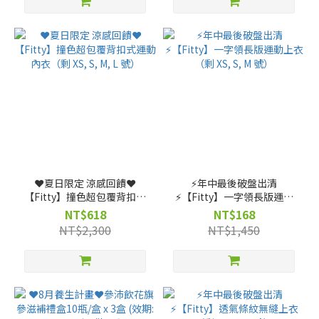
❤️夏日限定 涼感回饋❤️
⚡️年中最後破盤出清
【Fitty】撞色超包覆背扣式
⚡️【Fitty】一字領長版運動
運動內衣（剩 XS, S, M, L
上衣（剩 XS, S, M 號）
NT$618
NT$168
號）
NT$2,300
NT$1,450