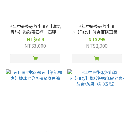
⚡️年中最後破盤出清⚡️【磁気
⚡️年中最後破盤出清
專科】敲敲磁石褲－高腰直
⚡️【Fitty】修身百搭直筒褲
筒款（剩 XS, S, M, L, XL 號）
（剩 XS, S, M, L, XL, 2XL
NT$618
NT$299
號）
NT$3,000
NT$2,000