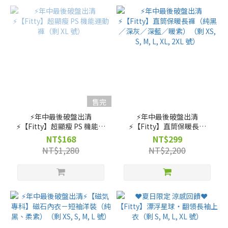
售完
⚡️年中最後破盤出清
⚡️年中最後破盤出清
⚡️【Fitty】超顯瘦 PS 機能運
⚡️【Fitty】直筒保暖長褲
動褲（剩 XL 號）
（純黑／深灰／深藍／暖
NT$168
NT$299
紫）（剩 XS, S, M, L, XL, 2XL
NT$1,280
NT$2,200
號）