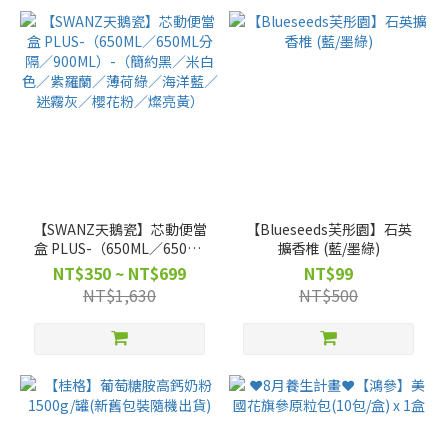
【SWANZ天鵝瓷】芯動便當
【Blueseeds芙彤園】石英
盒 PLUS-（650ML／650ML
擴香椎 (藍/墨綠)
分隔／900ML）-（簡約黑／
NT$350 ~ NT$699
NT$99
米白色／紫羅蘭／薄荷綠／
NT$1,630
NT$500
海洋藍／迷霧灰／櫻花粉／
燦亮黃）