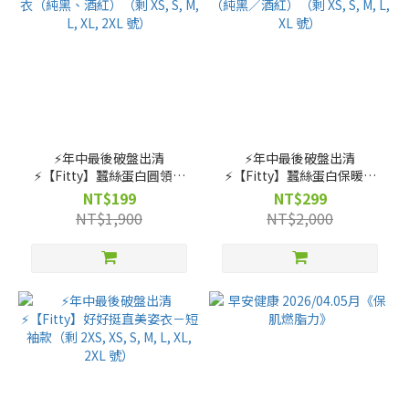
⚡️年中最後破盤出清
⚡️年中最後破盤出清
⚡️【Fitty】蠶絲蛋白圓領長
⚡️【Fitty】蠶絲蛋白保暖內
袖上衣（純黑、酒紅）（剩
搭褲（純黑／酒紅）（剩 XS,
NT$199
NT$299
XS, S, M, L, XL, 2XL 號）
S, M, L, XL 號）
NT$1,900
NT$2,000