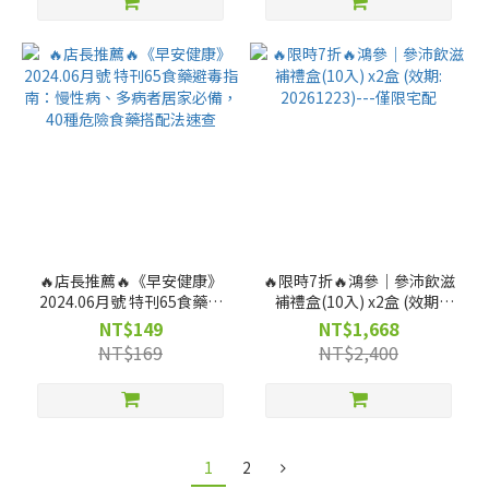
🔥店長推薦🔥《早安健康》
🔥限時7折🔥鴻參｜參沛飲滋
2024.06月號 特刊65食藥避
補禮盒(10入) x2盒 (效期:
毒指南：慢性病、多病者居
20261223)---僅限宅配
NT$149
NT$1,668
家必備，40種危險食藥搭配
NT$169
NT$2,400
法速查
1
2