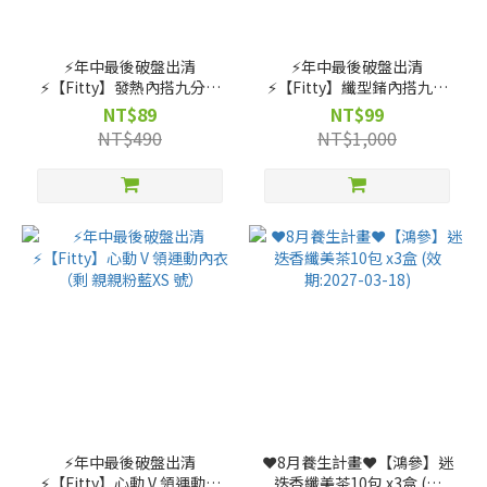
⚡️年中最後破盤出清
⚡️年中最後破盤出清
⚡️【Fitty】發熱內搭九分褲
⚡️【Fitty】纖型鍺內搭九分
（剩 花紗灰 XS~S 號）
褲（剩 花紗咖XS~S 號）
NT$89
NT$99
NT$490
NT$1,000
⚡️年中最後破盤出清
❤️8月養生計畫❤️【鴻參】迷
⚡️【Fitty】心動 V 領運動內
迭香纖美茶10包 x3盒 (效