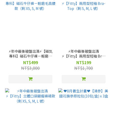
⚡️年中最後破盤出清⚡️【磁気
⚡️年中最後破盤出清
專科】磁石牛仔褲－輕磨毛
⚡️【Fitty】兩用型短袖 Bra-
高腰款（剩 XS, S, M 號）
Top（剩 S, M, L 號）
NT$499
NT$199
NT$3,000
NT$1,700