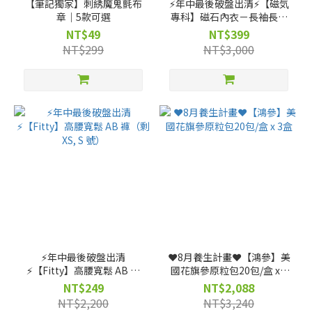
【筆記獨家】刺綉魔鬼氈布
⚡️年中最後破盤出清⚡️【磁気
章｜5款可選
專科】磁石內衣－長袖長版
（灰黑、深藍、暖紫）（剩
NT$49
NT$399
XS, S, M, L, XL, 2XL 號）
NT$299
NT$3,000
⚡️年中最後破盤出清
❤️8月養生計畫❤️【鴻參】美
⚡️【Fitty】高腰寬鬆 AB 褲
國花旗參原粒包20包/盒 x 3
（剩 XS, S 號）
盒
NT$249
NT$2,088
NT$2,200
NT$3,240