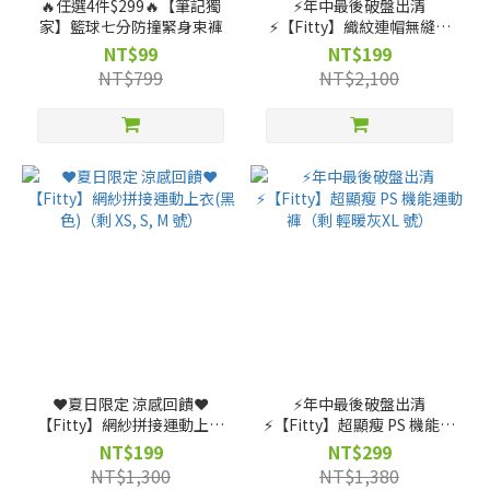
🔥任選4件$299🔥【筆記獨
⚡️年中最後破盤出清
家】籃球七分防撞緊身束褲
⚡️【Fitty】織紋連帽無縫外
套-灰紫/灰黑（剩 XS 號）
NT$99
NT$199
NT$799
NT$2,100
❤️夏日限定 涼感回饋❤️
⚡️年中最後破盤出清
【Fitty】網紗拼接運動上衣
⚡️【Fitty】超顯瘦 PS 機能運
(黑色)（剩 XS, S, M 號）
動褲（剩 輕暖灰XL 號）
NT$199
NT$299
NT$1,300
NT$1,380