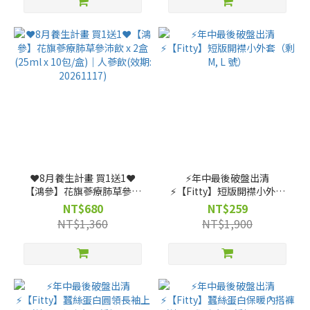
❤️8月養生計畫 買1送1❤️
⚡️年中最後破盤出清
【鴻參】花旗蔘療肺草參沛
⚡️【Fitty】短版開襟小外套
飲 x 2盒 (25ml x 10包/盒)｜
（剩 M, L 號）
NT$680
NT$259
人蔘飲(效期: 20261117)
NT$1,360
NT$1,900