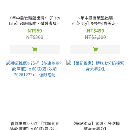
⚡️年中最後破盤出清⚡️【Fitty
⚡️年中最後破盤出清
Life】超細纖維・微透膚褲襪
⚡️【Fitty】好好挺直美姿衣
－柔美膚（剩 XL~2XL 號）
－五分袖款（剩 2XS, XS, S,
NT$59
NT$499
M, L, XL, 2XL 號）
NT$300
NT$2,300
養氣推薦✨75折【花旗參參
【筆記獨家】籃球七分防撞
沛飲 單瓶】x 60瓶/箱 (效期:
緊身束褲2XL