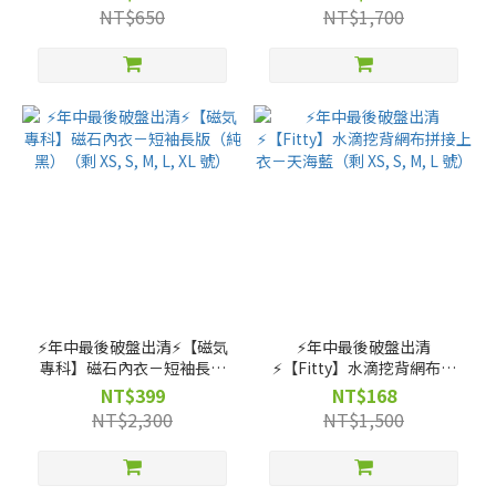
NT$650
NT$1,700
⚡️年中最後破盤出清⚡️【磁気
⚡️年中最後破盤出清
專科】磁石內衣－短袖長版
⚡️【Fitty】水滴挖背網布拼
（純黑）（剩 XS, S, M, L, XL
接上衣－天海藍（剩 XS, S,
NT$399
NT$168
號）
M, L 號）
NT$2,300
NT$1,500