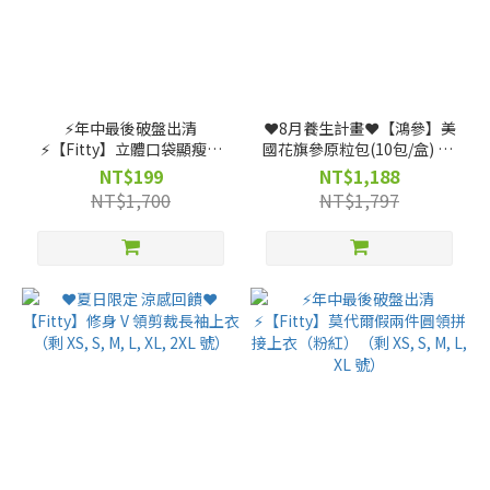
⚡️年中最後破盤出清
❤️8月養生計畫❤️【鴻參】美
⚡️【Fitty】立體口袋顯瘦褲
國花旗參原粒包(10包/盒) x 3
裙款（剩 XS, S, M, L 號）
盒
NT$199
NT$1,188
NT$1,700
NT$1,797