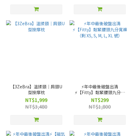
【3ZeBra】溫揉頸｜肩頸U
⚡️年中最後破盤出清
型按摩枕
⚡️【Fitty】鬆緊腰頭九分寬
褲（剩 XS, S, M, L, XL 號）
NT$1,999
NT$299
NT$3,480
NT$1,800