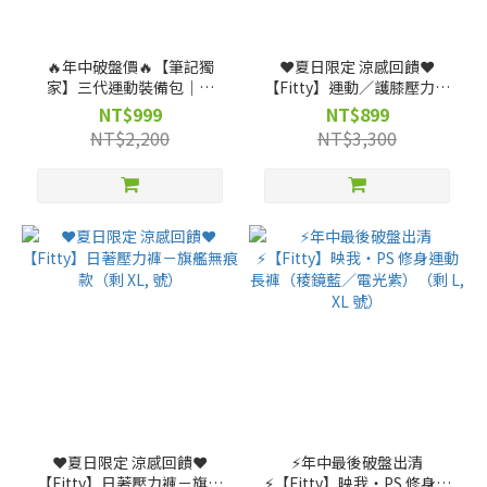
🔥年中破盤價🔥【筆記獨
❤️夏日限定 涼感回饋❤️
家】三代運動裝備包｜運
【Fitty】運動／護膝壓力褲
動、生活、旅行，全場景機
－旗艦拼彩（剩 XL, 2XL 號）
NT$999
NT$899
能裝備包 ★ (贈)【筆記獨
NT$2,200
NT$3,300
家】客製不織布袋
❤️夏日限定 涼感回饋❤️
⚡️年中最後破盤出清
【Fitty】日著壓力褲－旗艦
⚡️【Fitty】映我・PS 修身運