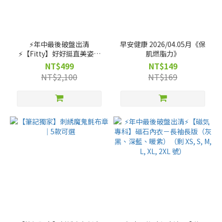
⚡️年中最後破盤出清
早安健康 2026/04.05月《保
⚡️【Fitty】好好挺直美姿衣
肌燃脂力》
－短袖款（剩 2XS, XS, S, M,
NT$499
NT$149
L, XL, 2XL 號）
NT$2,100
NT$169