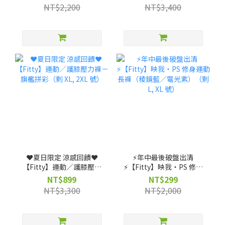
機能裝備包 ★ (贈)【筆記
NT$2,200
NT$3,400
獨家】客製不織布袋
❤️夏日限定 涼感回饋❤️
⚡️年中最後破盤出清
【Fitty】運動／護膝壓力
⚡️【Fitty】映我・PS 修身
褲－旗艦拼彩（剩 XL, 2XL
運動長褲（稜鏡藍／電光
NT$899
NT$299
號）
紫）（剩 L, XL 號）
NT$3,300
NT$2,000