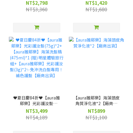
髮75g*2(贈)光彩護汝髮
髮★照光白髮自然變色 兼
NT$2,798
NT$1,420
3g*4★照光白髮自然變色
具護髮【廠商出貨】
NT$3,360
NT$1,680
兼具護髮【廠商出貨】
❤️夏日慶84折❤️【aura雅
【aura雅鄔樂】海藻頭皮
鄔樂】光彩護汝髮
角質淨化液*2【廠商出
(75g)*2+【aura雅鄔樂】
貨】
NT$3,499
NT$899
海藻洗髮精 (475ml)*1
NT$4,189
NT$1,100
(贈) 明星體驗旅行組+
【aura雅鄔樂】光彩護汝
髮(3g)*2✨免沖洗白髮專