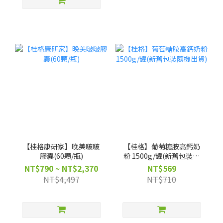
【桂格康研家】晚美啵啵
【桂格】葡萄糖胺高鈣奶
膠囊(60顆/瓶)
粉 1500g/罐(新舊包裝隨
機出貨)
NT$790 ~ NT$2,370
NT$569
NT$4,497
NT$710