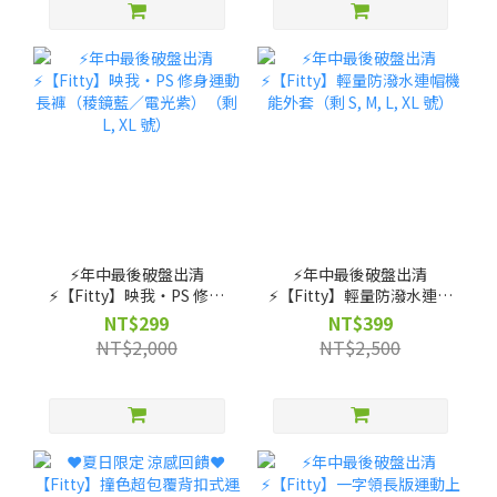
⚡️年中最後破盤出清
⚡️年中最後破盤出清
⚡️【Fitty】映我・PS 修身
⚡️【Fitty】輕量防潑水連帽
運動長褲（稜鏡藍／電光
機能外套（剩 S, M, L, XL
NT$299
NT$399
紫）（剩 L, XL 號）
號）
NT$2,000
NT$2,500