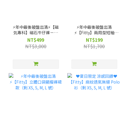
⚡️年中最後破盤出清⚡️【磁
⚡️年中最後破盤出清
気專科】磁石牛仔褲－輕
⚡️【Fitty】兩用型短袖
磨毛高腰款（剩 XS, S, M
Bra-Top（剩 S, M, L 號）
NT$499
NT$199
號）
NT$3,000
NT$1,700