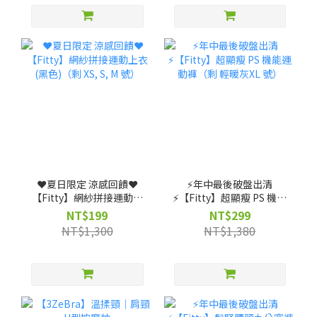
❤️夏日限定 涼感回饋❤️
⚡️年中最後破盤出清
【Fitty】網紗拼接運動上
⚡️【Fitty】超顯瘦 PS 機能
衣(黑色)（剩 XS, S, M 號）
運動褲（剩 輕暖灰XL 號）
NT$199
NT$299
NT$1,300
NT$1,380