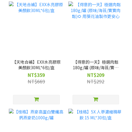
【天地合補】EXX水亮膠原
【得意的一天】極選肉鬆
美顏飲30ML*6包/盒
180g/罐 (原味/海苔/寶寶
肉鬆)🌻 用葵花油製作更安
NT$359
NT$209
心
NT$669
NT$292