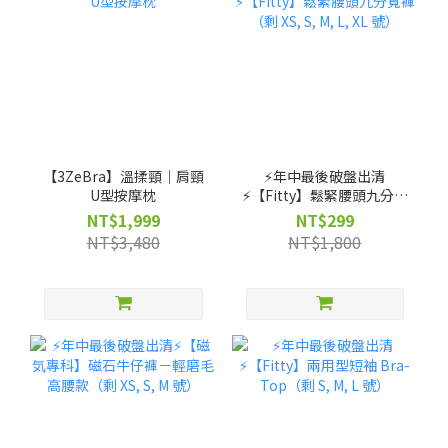
【3ZeBra】溫揉頸｜肩頸
⚡️年中最後破盤出清
U型按摩枕
⚡️【Fitty】鬆緊腰頭九分寬
褲（剩 XS, S, M, L, XL 號）
NT$1,999
NT$299
NT$3,480
NT$1,800