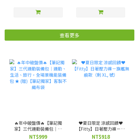
查看更多
🔥年中破盤價🔥【筆記獨
❤️夏日限定 涼感回饋❤️
家】三代運動裝備包｜運
【Fitty】日著壓力褲－旗
動、生活、旅行，全場景
艦無痕款（剩 XL, 號）
NT$999
NT$918