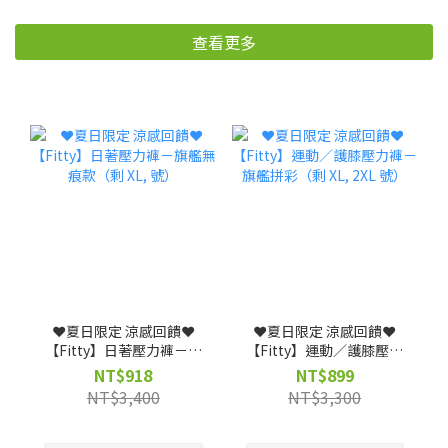
查看更多
❤️夏日限定 涼感回饋❤️
❤️夏日限定 涼感回饋❤️
【Fitty】日著壓力褲－旗
【Fitty】運動／護膝壓力
艦無痕款（剩 XL, 號）
褲－旗艦拼彩（剩 XL, 2XL
NT$918
NT$899
號）
NT$3,400
NT$3,300