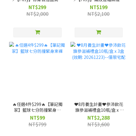
（剩 XS, S, M, L, XL, 2XL
套-灰紫/灰黑（剩 XS 號）
NT$299
NT$199
號）
NT$2,000
NT$2,100
🔥任選4件$299🔥【筆記獨
❤️8月養生計畫❤️參沛飲花
家】籃球七分防撞緊身束
旗參滋補禮盒10瓶/盒 x 3
褲
盒 (效期: 20261223)--僅限
NT$99
NT$2,288
宅配
NT$799
NT$3,600