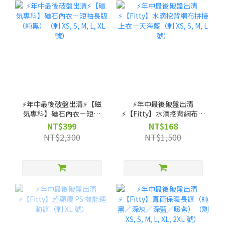
⚡️年中最後破盤出清⚡️【磁
⚡️年中最後破盤出清
気專科】磁石內衣－短袖
⚡️【Fitty】水滴挖背網布拼
長版（純黑）（剩 XS, S,
接上衣－天海藍（剩 XS, S,
NT$399
NT$168
M, L, XL 號）
M, L 號）
NT$2,300
NT$1,500