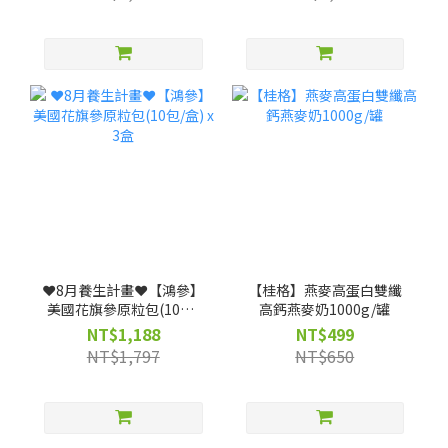
❤️8月養生計畫❤️【鴻參】
【桂格】燕麥高蛋白雙纖
美國花旗參原粒包(10包/
高鈣燕麥奶1000g/罐
盒) x 3盒
NT$1,188
NT$499
NT$1,797
NT$650