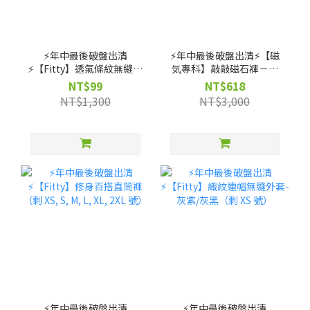
⚡️年中最後破盤出清
⚡️年中最後破盤出清⚡️【磁
⚡️【Fitty】透氣條紋無縫上
気專科】敲敲磁石褲－高
衣（剩 XS, S, M 號）
腰直筒款（剩 XS, S, M, L,
NT$99
NT$618
XL 號）
NT$1,300
NT$3,000
⚡️年中最後破盤出清
⚡️年中最後破盤出清