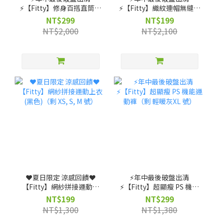
⚡️【Fitty】修身百搭直筒褲
⚡️【Fitty】織紋連帽無縫外
（剩 XS, S, M, L, XL, 2XL
套-灰紫/灰黑（剩 XS 號）
NT$299
NT$199
號）
NT$2,000
NT$2,100
❤️夏日限定 涼感回饋❤️
⚡️年中最後破盤出清
【Fitty】網紗拼接運動上
⚡️【Fitty】超顯瘦 PS 機能
衣(黑色)（剩 XS, S, M 號）
運動褲（剩 輕暖灰XL 號）
NT$199
NT$299
NT$1,300
NT$1,380