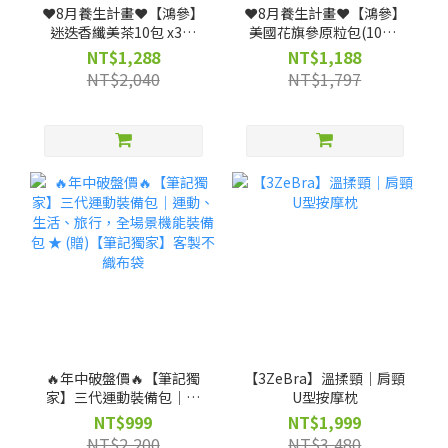
❤️8月養生計畫❤️【鴻參】
❤️8月養生計畫❤️【鴻參】
迷迭香纖美茶10包 x3盒
美國花旗參原粒包(10包/
(效期:2027-03-18)
盒) x 3盒
NT$1,288
NT$1,188
NT$2,040
NT$1,797
🔥年中破盤價🔥【筆記獨
【3ZeBra】溫揉頸｜肩頸
家】三代運動裝備包｜運
U型按摩枕
動、生活、旅行，全場景
NT$999
NT$1,999
機能裝備包 ★ (贈)【筆記
NT$2,200
NT$3,480