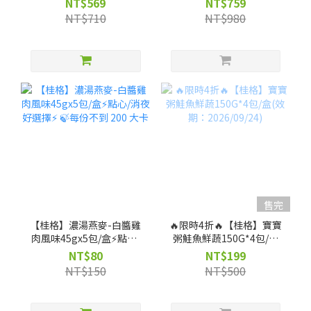
NT$569
NT$759
NT$710
NT$980
售完
【桂格】濃湯燕麥-白醬雞
🔥限時4折🔥【桂格】寶寶
肉風味45gx5包/盒⚡點心/
粥鮭魚鮮蔬150G*4包/盒
消夜好選擇⚡ 🍃每份不到
(效期：2026/09/24)
NT$80
NT$199
200 大卡
NT$150
NT$500