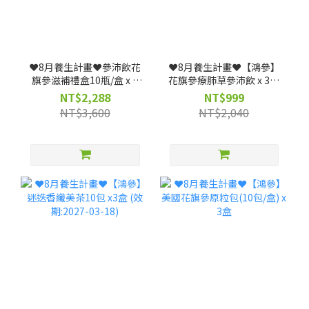
❤️8月養生計畫❤️參沛飲花
❤️8月養生計畫❤️【鴻參】
旗參滋補禮盒10瓶/盒 x 3
花旗參療肺草參沛飲 x 3盒
盒 (效期: 20261223)--僅限
(25ml x 10包/盒)｜人蔘飲
NT$2,288
NT$999
宅配
★清潤舒暢、深層調理(效
NT$3,600
NT$2,040
期: 20261117)