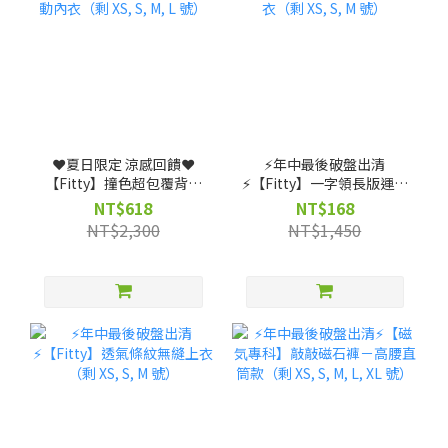
❤️夏日限定 涼感回饋❤️
⚡️年中最後破盤出清
【Fitty】撞色超包覆背扣
⚡️【Fitty】一字領長版運動
式運動內衣（剩 XS, S, M, L
上衣（剩 XS, S, M 號）
NT$618
NT$168
號）
NT$2,300
NT$1,450