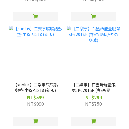
獨家】客製不織布袋
【sunlus】三樂事暖暖熱
【三樂事】石墨烯能量眼
敷墊(中)SP1218 (新版)
罩SP6201SP (春耕/夏耘/
秋收/冬藏)
NT$599
NT$299
NT$990
NT$750