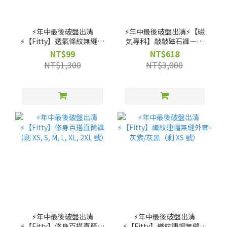
⚡️年中最後破盤出清
⚡️年中最後破盤出清⚡️【磁
⚡️【Fitty】透氣條紋無縫上
気專科】敲敲磁石褲－高
衣（剩 XS, S, M 號）
腰直筒款（剩 XS, S, M, L,
NT$99
NT$618
XL 號）
NT$1,300
NT$3,000
⚡️年中最後破盤出清
⚡️年中最後破盤出清
⚡️【Fitty】修身百搭直筒褲
⚡️【Fitty】織紋連帽無縫外