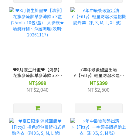
❤️8月養生計畫❤️【鴻參】
⚡️年中最後破盤出清
花旗參療肺草參沛飲 x 3盒
⚡️【Fitty】輕量防潑水連帽
(25ml x 10包/盒)｜人蔘飲
機能外套（剩 S, M, L, XL
NT$999
NT$399
★清潤舒暢、深層調理(效
號）
NT$2,040
NT$2,500
期: 20261117)