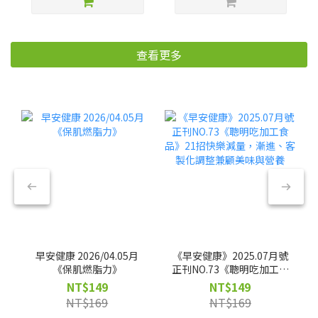
查看更多
早安健康 2026/04.05月
《早安健康》2025.07月號
《保肌燃脂力》
正刊NO.73《聰明吃加工食
品》21招快樂減量，漸
NT$149
NT$149
進、客製化調整兼顧美味
NT$169
NT$169
與營養