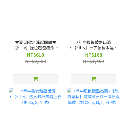
❤️夏日限定 涼感回饋❤️
⚡️年中最後破盤出清
【Fitty】撞色超包覆背扣
⚡️【Fitty】一字領長版運動
式運動內衣（剩 XS, S, M, L
上衣（剩 XS, S, M 號）
NT$618
NT$168
號）
NT$2,300
NT$1,450