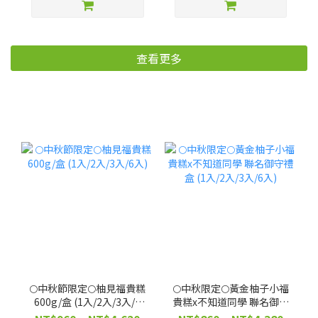
用！補色護髮【廠商出
貨】
查看更多
🌕中秋節限定🌕柚見福貴糕
🌕中秋限定🌕黃金柚子小福
600g/盒 (1入/2入/3入/6
貴糕x不知道同學 聯名御守
入)
禮盒 (1入/2入/3入/6入)