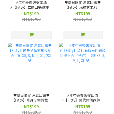
⚡️年中最後破盤出清
❤️夏日限定 涼感回饋❤️
⚡️【Fitty】立體口袋顯瘦褲
【Fitty】麻紋透氣無縫
裙款（剩 XS, S, M, L 號）
Polo 衫（剩 XS, S, M, L
NT$199
NT$199
號）
NT$1,700
NT$1,700
❤️夏日限定 涼感回饋❤️
⚡️年中最後破盤出清
【Fitty】修身 V 領剪裁長
⚡️【Fitty】莫代爾假兩件圓
袖上衣（剩 XS, S, M, L, XL,
領拼接上衣（粉紅）（剩
NT$199
NT$199
2XL 號）
XS, S, M, L, XL 號）
NT$2,000
NT$1,700