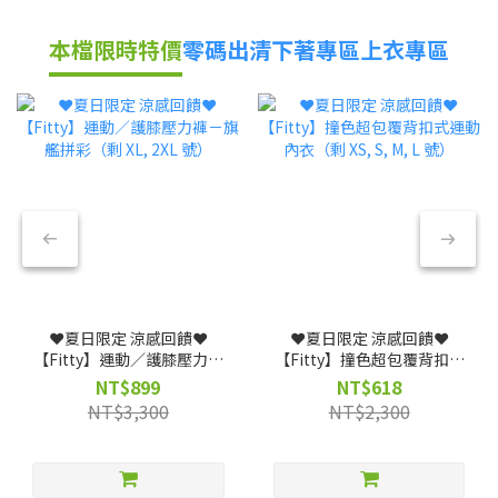
本檔限時特價
零碼出清
下著專區
上衣專區
❤️夏日限定 涼感回饋❤️
❤️夏日限定 涼感回饋❤️
【Fitty】運動／護膝壓力褲
【Fitty】撞色超包覆背扣式
－旗艦拼彩（剩 XL, 2XL 號）
運動內衣（剩 XS, S, M, L
NT$899
NT$618
號）
NT$3,300
NT$2,300