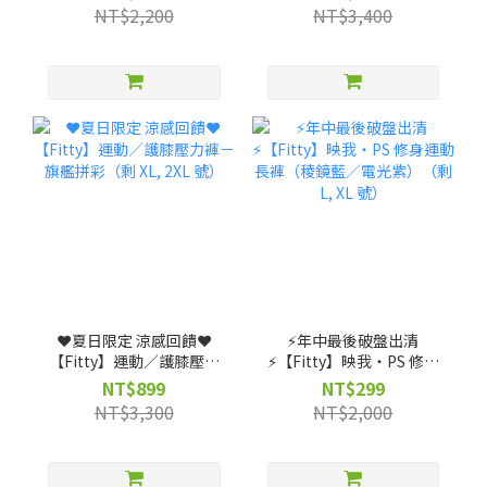
機能裝備包 ★ (贈)【筆記
NT$2,200
NT$3,400
獨家】客製不織布袋
❤️夏日限定 涼感回饋❤️
⚡️年中最後破盤出清
【Fitty】運動／護膝壓力
⚡️【Fitty】映我・PS 修身
褲－旗艦拼彩（剩 XL, 2XL
運動長褲（稜鏡藍／電光
NT$899
NT$299
號）
紫）（剩 L, XL 號）
NT$3,300
NT$2,000