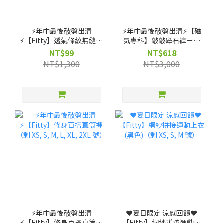
⚡️年中最後破盤出清
⚡️年中最後破盤出清⚡️【磁
⚡️【Fitty】透氣條紋無縫上
気專科】敲敲磁石褲－高
衣（剩 XS, S, M 號）
腰直筒款（剩 XS, S, M, L,
NT$99
NT$618
XL 號）
NT$1,300
NT$3,000
⚡️年中最後破盤出清
❤️夏日限定 涼感回饋❤️
⚡️【Fitty】修身百搭直筒褲
【Fitty】網紗拼接運動上