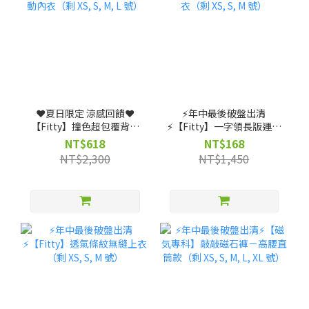
❤️夏日限定 涼感回饋❤️
⚡️年中最後破盤出清
【Fitty】撞色超包覆背扣
⚡️【Fitty】一字領長版運動
式運動內衣（剩 XS, S, M, L
上衣（剩 XS, S, M 號）
NT$618
NT$168
號）
NT$2,300
NT$1,450