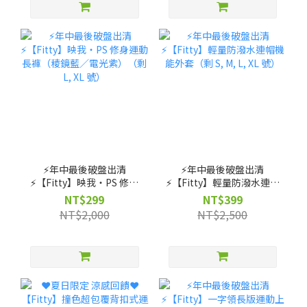
⚡️年中最後破盤出清
⚡️年中最後破盤出清
⚡️【Fitty】映我・PS 修身
⚡️【Fitty】輕量防潑水連帽
運動長褲（稜鏡藍／電光
機能外套（剩 S, M, L, XL
NT$299
NT$399
紫）（剩 L, XL 號）
號）
NT$2,000
NT$2,500