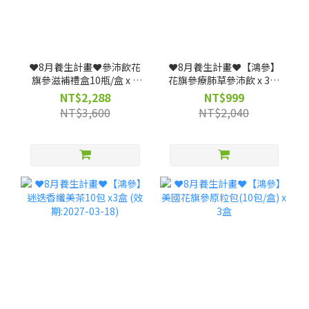
❤️8月養生計畫❤️參沛飲花
❤️8月養生計畫❤️【鴻參】
旗參滋補禮盒10瓶/盒 x 3
花旗參療肺草參沛飲 x 3盒
盒 (效期: 20261223)--僅限
(25ml x 10包/盒)｜人蔘飲
NT$2,288
NT$999
宅配
★清潤舒暢、深層調理(效
NT$3,600
NT$2,040
期: 20261117)