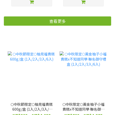
用！補色護髮【廠商出
貨】
查看更多
🌕中秋節限定🌕柚見福貴糕
🌕中秋限定🌕黃金柚子小福
600g/盒 (1入/2入/3入/6
貴糕x不知道同學 聯名御守
入)
禮盒 (1入/2入/3入/6入)