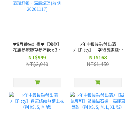
❤️8月養生計畫❤️【鴻參】
⚡️年中最後破盤出清
花旗參療肺草參沛飲 x 3盒
⚡️【Fitty】一字領長版運動
(25ml x 10包/盒)｜人蔘飲
上衣（剩 XS, S, M 號）
NT$999
NT$168
★清潤舒暢、深層調理(效
NT$2,040
NT$1,450
期: 20261117)