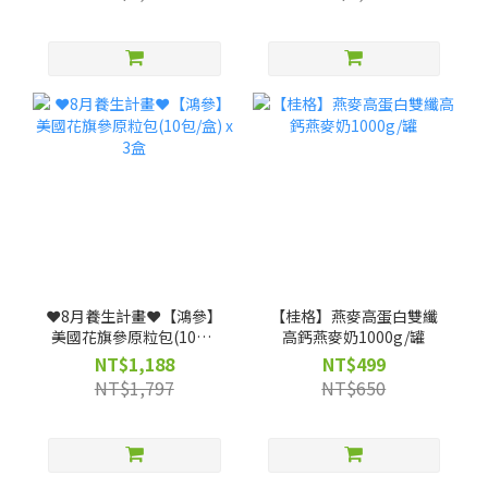
❤️8月養生計畫❤️【鴻參】
【桂格】燕麥高蛋白雙纖
美國花旗參原粒包(10包/
高鈣燕麥奶1000g/罐
盒) x 3盒
NT$1,188
NT$499
NT$1,797
NT$650