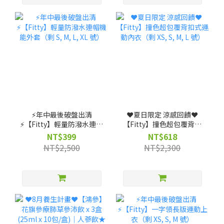
⚡️年中最後破盤出清
❤️夏日限定 涼感回饋❤️
⚡️【Fitty】輕量防潑水連帽
【Fitty】撞色超包覆背扣
機能外套（剩 S, M, L, XL
式運動內衣（剩 XS, S, M, L
NT$399
NT$618
號）
號）
NT$2,500
NT$2,300