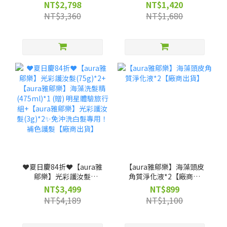
髮75g*2(贈)光彩護汝髮
髮★照光白髮自然變色 兼
NT$2,798
NT$1,420
3g*4★照光白髮自然變色
具護髮【廠商出貨】
NT$3,360
NT$1,680
兼具護髮【廠商出貨】
❤️夏日慶84折❤️【aura雅
【aura雅鄔樂】海藻頭皮
鄔樂】光彩護汝髮
角質淨化液*2【廠商出
(75g)*2+【aura雅鄔樂】
貨】
NT$3,499
NT$899
海藻洗髮精 (475ml)*1
NT$4,189
NT$1,100
(贈) 明星體驗旅行組+
【aura雅鄔樂】光彩護汝
髮(3g)*2✨免沖洗白髮專