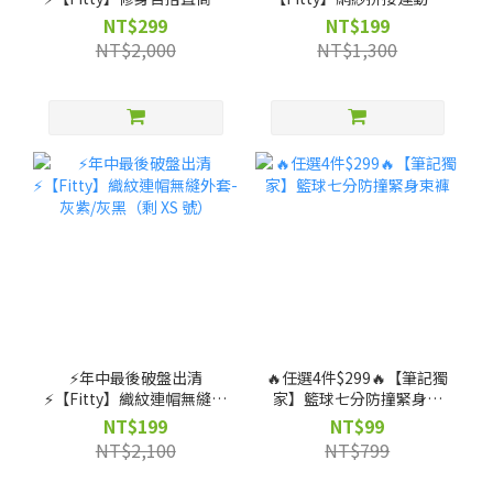
（剩 XS, S, M, L, XL, 2XL
衣(黑色)（剩 XS, S, M 號）
NT$299
NT$199
號）
NT$2,000
NT$1,300
⚡️年中最後破盤出清
🔥任選4件$299🔥【筆記獨
⚡️【Fitty】織紋連帽無縫外
家】籃球七分防撞緊身束
套-灰紫/灰黑（剩 XS 號）
褲
NT$199
NT$99
NT$2,100
NT$799