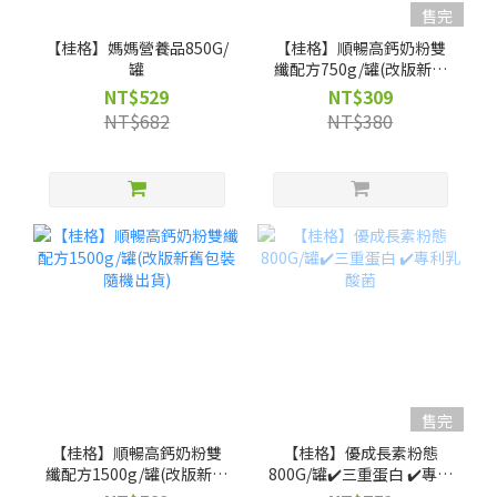
售完
【桂格】媽媽營養品850G/
【桂格】順暢高鈣奶粉雙
罐
纖配方750g/罐(改版新舊
包裝隨機出貨)
NT$529
NT$309
NT$682
NT$380
售完
【桂格】順暢高鈣奶粉雙
【桂格】優成長素粉態
纖配方1500g/罐(改版新舊
800G/罐✔️三重蛋白 ✔️專利
包裝隨機出貨)
乳酸菌