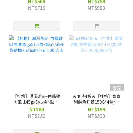
NT$569
NT$759
NT$710
NT$980
售完
【桂格】濃湯燕麥-白醬雞
🔥限時4折🔥【桂格】寶寶
肉風味45gx5包/盒⚡點心/
粥鮭魚鮮蔬150G*4包/盒
消夜好選擇⚡ 🍃每份不到
(效期：2026/09/24)
NT$80
NT$199
200 大卡
NT$150
NT$500