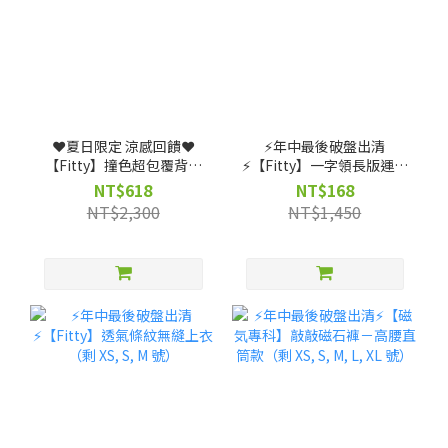
❤️夏日限定 涼感回饋❤️
⚡️年中最後破盤出清
【Fitty】撞色超包覆背扣
⚡️【Fitty】一字領長版運動
式運動內衣（剩 XS, S, M, L
上衣（剩 XS, S, M 號）
NT$618
NT$168
號）
NT$2,300
NT$1,450