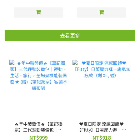
查看更多
🔥年中破盤價🔥【筆記獨
❤️夏日限定 涼感回饋❤️
家】三代運動裝備包｜運
【Fitty】日著壓力褲－旗
動、生活、旅行，全場景
艦無痕款（剩 XL, 號）
NT$999
NT$918