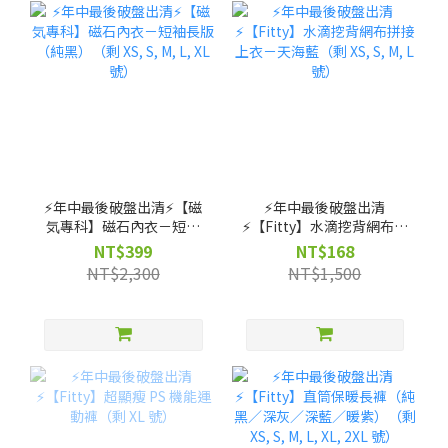
⚡️年中最後破盤出清⚡️【磁
⚡️年中最後破盤出清
気專科】磁石內衣－短袖
⚡️【Fitty】水滴挖背網布拼
長版（純黑）（剩 XS, S,
接上衣－天海藍（剩 XS, S,
NT$399
NT$168
M, L, XL 號）
M, L 號）
NT$2,300
NT$1,500