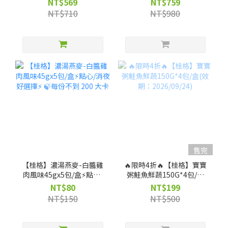
NT$569
NT$759
NT$710
NT$980
售完
【桂格】濃湯燕麥-白醬雞
🔥限時4折🔥【桂格】寶寶
肉風味45gx5包/盒⚡點心/
粥鮭魚鮮蔬150G*4包/盒
消夜好選擇⚡ 🍃每份不到
(效期：2026/09/24)
NT$80
NT$199
200 大卡
NT$150
NT$500