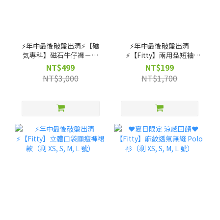
⚡️年中最後破盤出清⚡️【磁
⚡️年中最後破盤出清
気專科】磁石牛仔褲－輕
⚡️【Fitty】兩用型短袖
磨毛高腰款（剩 XS, S, M
Bra-Top（剩 S, M, L 號）
NT$499
NT$199
號）
NT$3,000
NT$1,700