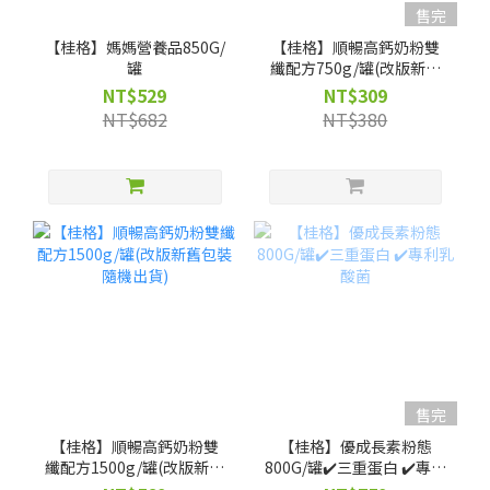
售完
【桂格】媽媽營養品850G/
【桂格】順暢高鈣奶粉雙
罐
纖配方750g/罐(改版新舊
包裝隨機出貨)
NT$529
NT$309
NT$682
NT$380
售完
【桂格】順暢高鈣奶粉雙
【桂格】優成長素粉態
纖配方1500g/罐(改版新舊
800G/罐✔️三重蛋白 ✔️專利
包裝隨機出貨)
乳酸菌