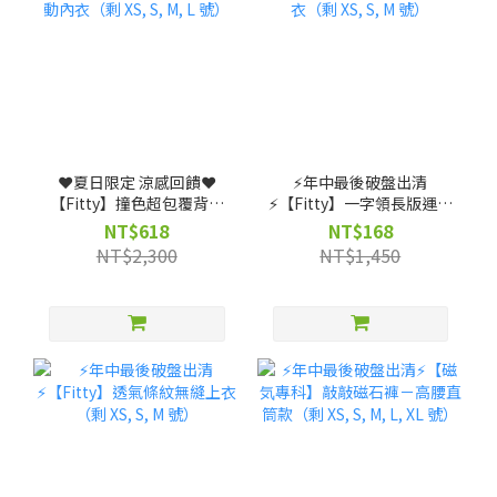
❤️夏日限定 涼感回饋❤️
⚡️年中最後破盤出清
【Fitty】撞色超包覆背扣
⚡️【Fitty】一字領長版運動
式運動內衣（剩 XS, S, M, L
上衣（剩 XS, S, M 號）
NT$618
NT$168
號）
NT$2,300
NT$1,450