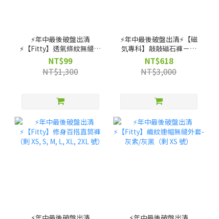
⚡️年中最後破盤出清
⚡️年中最後破盤出清⚡️【磁
⚡️【Fitty】透氣條紋無縫上
気專科】敲敲磁石褲－高
衣（剩 XS, S, M 號）
腰直筒款（剩 XS, S, M, L,
NT$99
NT$618
XL 號）
NT$1,300
NT$3,000
⚡️年中最後破盤出清
⚡️年中最後破盤出清