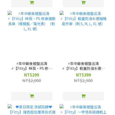
⚡️年中最後破盤出清
⚡️年中最後破盤出清
⚡️【Fitty】映我・PS 修身
⚡️【Fitty】輕量防潑水連帽
運動長褲（稜鏡藍／電光
機能外套（剩 S, M, L, XL
NT$299
NT$399
紫）（剩 L, XL 號）
號）
NT$2,000
NT$2,500