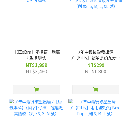
【3ZeBra】溫揉頸｜肩頸
⚡️年中最後破盤出清
U型按摩枕
⚡️【Fitty】鬆緊腰頭九分寬
褲（剩 XS, S, M, L, XL 號）
NT$1,999
NT$299
NT$3,480
NT$1,800