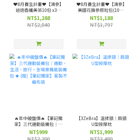
❤️8月養生計畫❤️【鴻參】
❤️8月養生計畫❤️【鴻參】
迷迭香纖美茶10包 x3盒
美國花旗參原粒包(10包/
(效期:2027-03-18)
盒) x 3盒
NT$1,288
NT$1,188
NT$2,040
NT$1,797
🔥年中破盤價🔥【筆記獨
【3ZeBra】溫揉頸｜肩頸
家】三代運動裝備包｜運
U型按摩枕
動、生活、旅行，全場景
NT$999
NT$1,999
機能裝備包 ★ (贈)【筆記
NT$2,200
NT$3,480