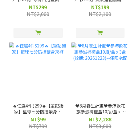
（剩 XS, S, M, L, XL, 2XL
套-灰紫/灰黑（剩 XS 號）
NT$299
NT$199
號）
NT$2,000
NT$2,100
🔥任選4件$299🔥【筆記獨
❤️8月養生計畫❤️參沛飲花
家】籃球七分防撞緊身束
旗參滋補禮盒10瓶/盒 x 3
褲
盒 (效期: 20261223)--僅限
NT$99
NT$2,288
宅配
NT$799
NT$3,600