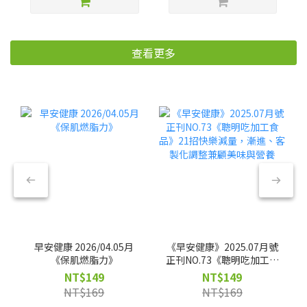
查看更多
早安健康 2026/04.05月
《早安健康》2025.07月號
《保肌燃脂力》
正刊NO.73《聰明吃加工食
品》21招快樂減量，漸
NT$149
NT$149
進、客製化調整兼顧美味
NT$169
NT$169
與營養