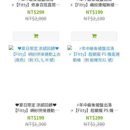
⚡️【Fitty】修身百搭直筒褲
⚡️【Fitty】織紋連帽無縫外
（剩 XS, S, M, L, XL, 2XL
套-灰紫/灰黑（剩 XS 號）
NT$299
NT$199
號）
NT$2,000
NT$2,100
❤️夏日限定 涼感回饋❤️
⚡️年中最後破盤出清
【Fitty】網紗拼接運動上
⚡️【Fitty】超顯瘦 PS 機能
衣(黑色)（剩 XS, S, M 號）
運動褲（剩 輕暖灰XL 號）
NT$199
NT$299
NT$1,300
NT$1,380