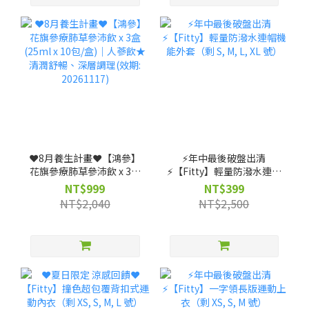
❤️8月養生計畫❤️【鴻參】
⚡️年中最後破盤出清
花旗參療肺草參沛飲 x 3盒
⚡️【Fitty】輕量防潑水連帽
(25ml x 10包/盒)｜人蔘飲
機能外套（剩 S, M, L, XL
NT$999
NT$399
★清潤舒暢、深層調理(效
號）
NT$2,040
NT$2,500
期: 20261117)