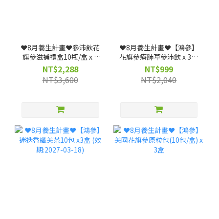
❤️8月養生計畫❤️參沛飲花
❤️8月養生計畫❤️【鴻參】
旗參滋補禮盒10瓶/盒 x 3
花旗參療肺草參沛飲 x 3盒
盒 (效期: 20261223)--僅限
(25ml x 10包/盒)｜人蔘飲
NT$2,288
NT$999
宅配
★清潤舒暢、深層調理(效
NT$3,600
NT$2,040
期: 20261117)