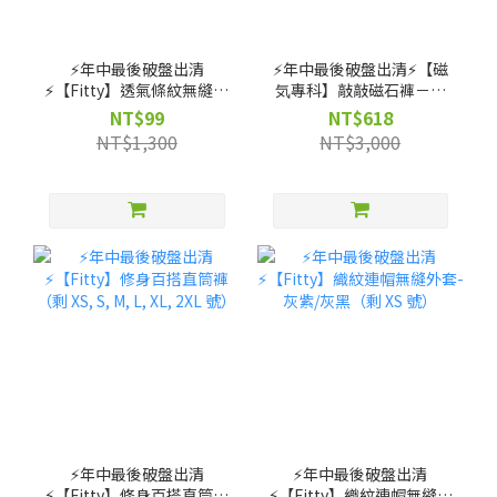
⚡️年中最後破盤出清
⚡️年中最後破盤出清⚡️【磁
⚡️【Fitty】透氣條紋無縫上
気專科】敲敲磁石褲－高
衣（剩 XS, S, M 號）
腰直筒款（剩 XS, S, M, L,
NT$99
NT$618
XL 號）
NT$1,300
NT$3,000
⚡️年中最後破盤出清
⚡️年中最後破盤出清
⚡️【Fitty】修身百搭直筒褲
⚡️【Fitty】織紋連帽無縫外