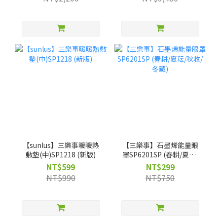
獨家】客製不織布袋
【sunlus】三樂事暖暖熱
【三樂事】石墨烯能量眼
敷墊(中)SP1218 (新版)
罩SP6201SP (春耕/夏耘/
秋收/冬藏)
NT$599
NT$299
NT$990
NT$750