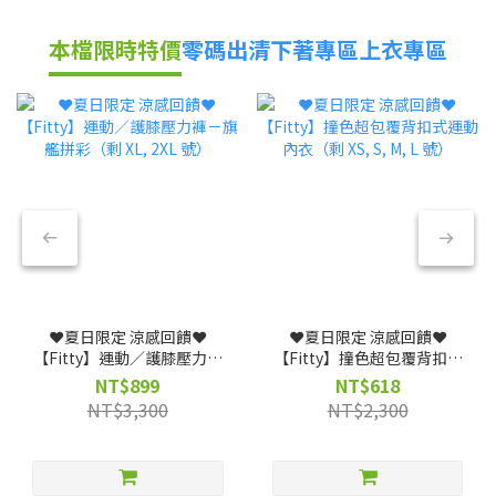
本檔限時特價
零碼出清
下著專區
上衣專區
❤️夏日限定 涼感回饋❤️
❤️夏日限定 涼感回饋❤️
【Fitty】運動／護膝壓力褲
【Fitty】撞色超包覆背扣式
－旗艦拼彩（剩 XL, 2XL 號）
運動內衣（剩 XS, S, M, L
NT$899
NT$618
號）
NT$3,300
NT$2,300