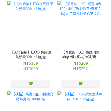
【天地合補】EXX水亮膠原
【得意的一天】極選肉鬆
美顏飲30ML*6包/盒
180g/罐 (原味/海苔/寶寶
肉鬆)🌻 用葵花油製作更安
NT$359
NT$209
心
NT$669
NT$292