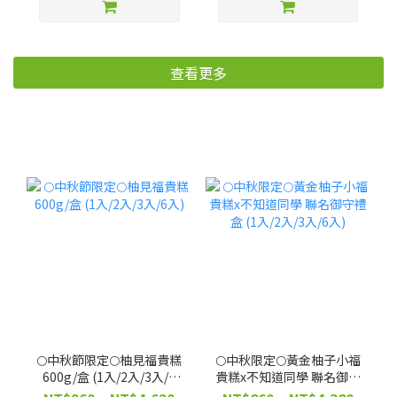
用！補色護髮【廠商出
貨】
查看更多
🌕中秋節限定🌕柚見福貴糕
🌕中秋限定🌕黃金柚子小福
600g/盒 (1入/2入/3入/6
貴糕x不知道同學 聯名御守
入)
禮盒 (1入/2入/3入/6入)