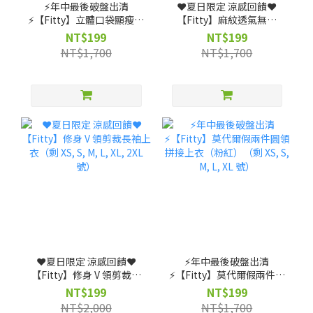
⚡️年中最後破盤出清
❤️夏日限定 涼感回饋❤️
⚡️【Fitty】立體口袋顯瘦褲
【Fitty】麻紋透氣無縫
裙款（剩 XS, S, M, L 號）
Polo 衫（剩 XS, S, M, L
NT$199
NT$199
號）
NT$1,700
NT$1,700
❤️夏日限定 涼感回饋❤️
⚡️年中最後破盤出清
【Fitty】修身 V 領剪裁長
⚡️【Fitty】莫代爾假兩件圓
袖上衣（剩 XS, S, M, L, XL,
領拼接上衣（粉紅）（剩
NT$199
NT$199
2XL 號）
XS, S, M, L, XL 號）
NT$2,000
NT$1,700