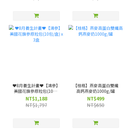
❤️8月養生計畫❤️【鴻參】
【桂格】燕麥高蛋白雙纖
美國花旗參原粒包(10包/
高鈣燕麥奶1000g/罐
盒) x 3盒
NT$1,188
NT$499
NT$1,797
NT$650