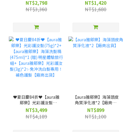
髮75g*2(贈)光彩護汝髮
髮★照光白髮自然變色 兼
NT$2,798
NT$1,420
3g*4★照光白髮自然變色
具護髮【廠商出貨】
NT$3,360
NT$1,680
兼具護髮【廠商出貨】
❤️夏日慶84折❤️【aura雅
【aura雅鄔樂】海藻頭皮
鄔樂】光彩護汝髮
角質淨化液*2【廠商出
(75g)*2+【aura雅鄔樂】
貨】
NT$3,499
NT$899
海藻洗髮精 (475ml)*1
NT$4,189
NT$1,100
(贈) 明星體驗旅行組+
【aura雅鄔樂】光彩護汝
髮(3g)*2✨免沖洗白髮專