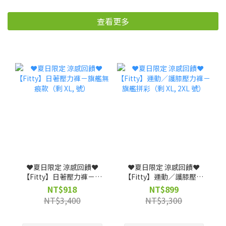
查看更多
❤️夏日限定 涼感回饋❤️
❤️夏日限定 涼感回饋❤️
【Fitty】日著壓力褲－旗
【Fitty】運動／護膝壓力
艦無痕款（剩 XL, 號）
褲－旗艦拼彩（剩 XL, 2XL
NT$918
NT$899
號）
NT$3,400
NT$3,300