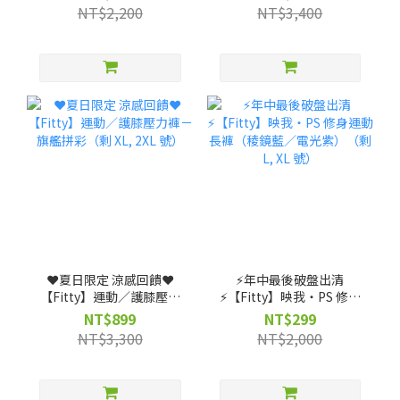
機能裝備包 ★ (贈)【筆記
NT$2,200
NT$3,400
獨家】客製不織布袋
❤️夏日限定 涼感回饋❤️
⚡️年中最後破盤出清
【Fitty】運動／護膝壓力
⚡️【Fitty】映我・PS 修身
褲－旗艦拼彩（剩 XL, 2XL
運動長褲（稜鏡藍／電光
NT$899
NT$299
號）
紫）（剩 L, XL 號）
NT$3,300
NT$2,000