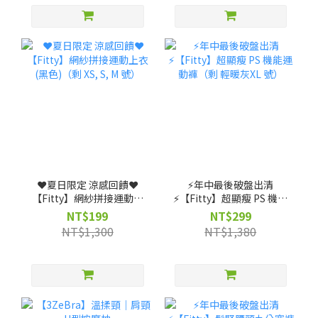
❤️夏日限定 涼感回饋❤️
⚡️年中最後破盤出清
【Fitty】網紗拼接運動上
⚡️【Fitty】超顯瘦 PS 機能
衣(黑色)（剩 XS, S, M 號）
運動褲（剩 輕暖灰XL 號）
NT$199
NT$299
NT$1,300
NT$1,380