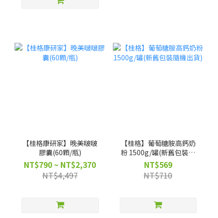
【桂格康研家】晚美啵啵
【桂格】葡萄糖胺高鈣奶
膠囊(60顆/瓶)
粉 1500g/罐(新舊包裝隨
機出貨)
NT$790 ~ NT$2,370
NT$569
NT$4,497
NT$710