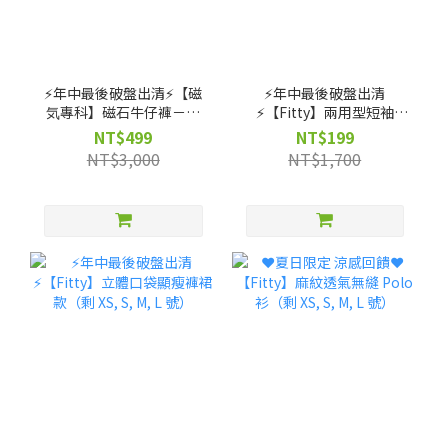
⚡️年中最後破盤出清⚡️【磁
⚡️年中最後破盤出清
気專科】磁石牛仔褲－輕
⚡️【Fitty】兩用型短袖
磨毛高腰款（剩 XS, S, M
Bra-Top（剩 S, M, L 號）
NT$499
NT$199
號）
NT$3,000
NT$1,700