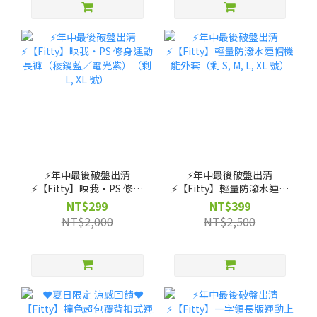
⚡️年中最後破盤出清
⚡️年中最後破盤出清
⚡️【Fitty】映我・PS 修身
⚡️【Fitty】輕量防潑水連帽
運動長褲（稜鏡藍／電光
機能外套（剩 S, M, L, XL
NT$299
NT$399
紫）（剩 L, XL 號）
號）
NT$2,000
NT$2,500