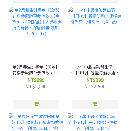
❤️8月養生計畫❤️【鴻參】
⚡️年中最後破盤出清
花旗參療肺草參沛飲 x 3盒
⚡️【Fitty】輕量防潑水連帽
(25ml x 10包/盒)｜人蔘飲
機能外套（剩 S, M, L, XL
NT$999
NT$399
★清潤舒暢、深層調理(效
號）
NT$2,040
NT$2,500
期: 20261117)