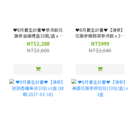
❤️8月養生計畫❤️參沛飲花
❤️8月養生計畫❤️【鴻參】
旗參滋補禮盒10瓶/盒 x 3
花旗參療肺草參沛飲 x 3盒
盒 (效期: 20261223)--僅限
(25ml x 10包/盒)｜人蔘飲
NT$2,288
NT$999
宅配
★清潤舒暢、深層調理(效
NT$3,600
NT$2,040
期: 20261117)