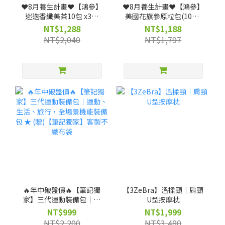
❤️8月養生計畫❤️【鴻參】
❤️8月養生計畫❤️【鴻參】
迷迭香纖美茶10包 x3盒
美國花旗參原粒包(10包/
(效期:2027-03-18)
盒) x 3盒
NT$1,288
NT$1,188
NT$2,040
NT$1,797
🔥年中破盤價🔥【筆記獨
【3ZeBra】溫揉頸｜肩頸
家】三代運動裝備包｜運
U型按摩枕
動、生活、旅行，全場景
NT$999
NT$1,999
機能裝備包 ★ (贈)【筆記
NT$2,200
NT$3,480