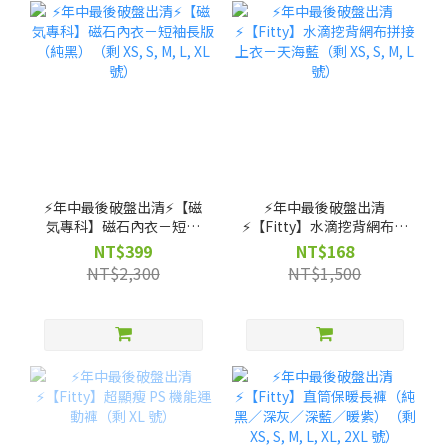
⚡️年中最後破盤出清⚡️【磁
⚡️年中最後破盤出清
気專科】磁石內衣－短袖
⚡️【Fitty】水滴挖背網布拼
長版（純黑）（剩 XS, S,
接上衣－天海藍（剩 XS, S,
NT$399
NT$168
M, L, XL 號）
M, L 號）
NT$2,300
NT$1,500