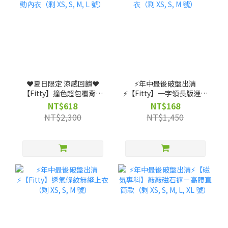
❤️夏日限定 涼感回饋❤️
⚡️年中最後破盤出清
【Fitty】撞色超包覆背扣
⚡️【Fitty】一字領長版運動
式運動內衣（剩 XS, S, M, L
上衣（剩 XS, S, M 號）
NT$618
NT$168
號）
NT$2,300
NT$1,450