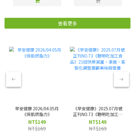
查看更多
早安健康 2026/04.05月
《早安健康》2025.07月號
《保肌燃脂力》
正刊NO.73《聰明吃加工食
品》21招快樂減量，漸
NT$149
NT$149
進、客製化調整兼顧美味
NT$169
NT$169
與營養