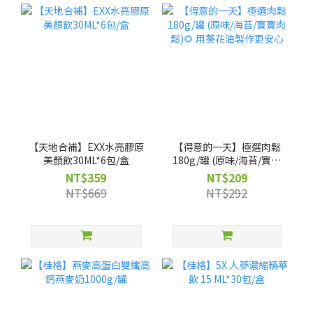
【天地合補】EXX水亮膠原
【得意的一天】極選肉鬆
美顏飲30ML*6包/盒
180g/罐 (原味/海苔/寶寶
肉鬆)🌻 用葵花油製作更安
NT$359
NT$209
心
NT$669
NT$292