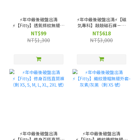
⚡️年中最後破盤出清
⚡️年中最後破盤出清⚡️【磁
⚡️【Fitty】透氣條紋無縫上
気專科】敲敲磁石褲－高
衣（剩 XS, S, M 號）
腰直筒款（剩 XS, S, M, L,
NT$99
NT$618
XL 號）
NT$1,300
NT$3,000
⚡️年中最後破盤出清
⚡️年中最後破盤出清
⚡️【Fitty】修身百搭直筒褲
⚡️【Fitty】織紋連帽無縫外