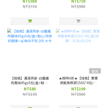
NT$569
NT$759
NT$710
NT$980
售完
【桂格】濃湯燕麥-白醬雞
🔥限時4折🔥【桂格】寶寶
肉風味45gx5包/盒⚡點心/
粥鮭魚鮮蔬150G*4包/盒
消夜好選擇⚡ 🍃每份不到
(效期：2026/09/24)
NT$80
NT$199
200 大卡
NT$150
NT$500