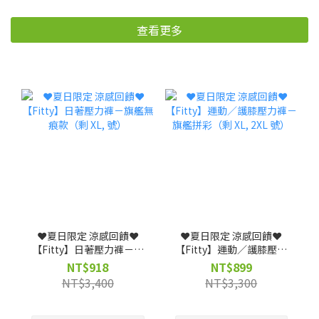
查看更多
❤️夏日限定 涼感回饋❤️
❤️夏日限定 涼感回饋❤️
【Fitty】日著壓力褲－旗
【Fitty】運動／護膝壓力
艦無痕款（剩 XL, 號）
褲－旗艦拼彩（剩 XL, 2XL
NT$918
NT$899
號）
NT$3,400
NT$3,300