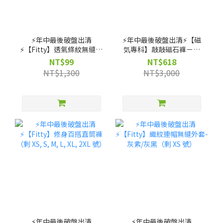
⚡️年中最後破盤出清
⚡️年中最後破盤出清⚡️【磁
⚡️【Fitty】透氣條紋無縫上
気專科】敲敲磁石褲－高
衣（剩 XS, S, M 號）
腰直筒款（剩 XS, S, M, L,
NT$99
NT$618
XL 號）
NT$1,300
NT$3,000
⚡️年中最後破盤出清
⚡️年中最後破盤出清