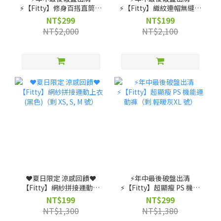
⚡️【Fitty】修身百搭直筒褲
⚡️【Fitty】織紋連帽無縫外
（剩 XS, S, M, L, XL, 2XL
套-灰紫/灰黑（剩 XS 號）
NT$299
NT$199
號）
NT$2,000
NT$2,100
❤️夏日限定 涼感回饋❤️
⚡️年中最後破盤出清
【Fitty】網紗拼接運動上
⚡️【Fitty】超顯瘦 PS 機能
衣(黑色)（剩 XS, S, M 號）
運動褲（剩 輕暖灰XL 號）
NT$199
NT$299
NT$1,300
NT$1,380