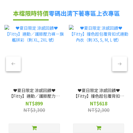
本檔限時特價
零碼出清
下著專區
上衣專區
❤️夏日限定 涼感回饋❤️
❤️夏日限定 涼感回饋❤️
【Fitty】運動／護膝壓力褲
【Fitty】撞色超包覆背扣式
－旗艦拼彩（剩 XL, 2XL 號）
運動內衣（剩 XS, S, M, L
NT$899
NT$618
號）
NT$3,300
NT$2,300