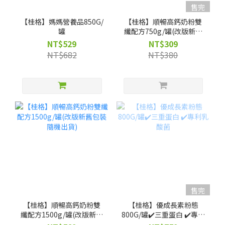
售完
【桂格】媽媽營養品850G/
【桂格】順暢高鈣奶粉雙
罐
纖配方750g/罐(改版新舊
包裝隨機出貨)
NT$529
NT$309
NT$682
NT$380
售完
【桂格】順暢高鈣奶粉雙
【桂格】優成長素粉態
纖配方1500g/罐(改版新舊
800G/罐✔️三重蛋白 ✔️專利
包裝隨機出貨)
乳酸菌