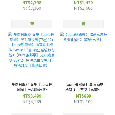
髮75g*2(贈)光彩護汝髮
髮★照光白髮自然變色 兼
NT$2,798
NT$1,420
3g*4★照光白髮自然變色
具護髮【廠商出貨】
NT$3,360
NT$1,680
兼具護髮【廠商出貨】
❤️夏日慶84折❤️【aura雅
【aura雅鄔樂】海藻頭皮
鄔樂】光彩護汝髮
角質淨化液*2【廠商出
(75g)*2+【aura雅鄔樂】
貨】
NT$3,499
NT$899
海藻洗髮精 (475ml)*1
NT$4,189
NT$1,100
(贈) 明星體驗旅行組+
【aura雅鄔樂】光彩護汝
髮(3g)*2✨免沖洗白髮專