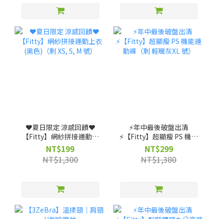
❤️夏日限定 涼感回饋❤️
⚡️年中最後破盤出清
【Fitty】網紗拼接運動上
⚡️【Fitty】超顯瘦 PS 機能
衣(黑色)（剩 XS, S, M 號）
運動褲（剩 輕暖灰XL 號）
NT$199
NT$299
NT$1,300
NT$1,380