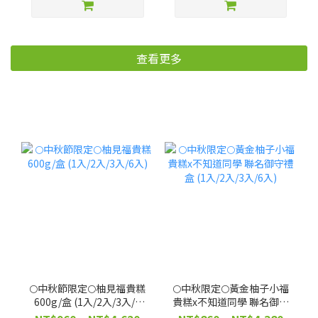
用！補色護髮【廠商出
貨】
查看更多
🌕中秋節限定🌕柚見福貴糕
🌕中秋限定🌕黃金柚子小福
600g/盒 (1入/2入/3入/6
貴糕x不知道同學 聯名御守
入)
禮盒 (1入/2入/3入/6入)