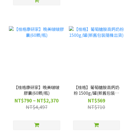
【桂格康研家】晚美啵啵
【桂格】葡萄糖胺高鈣奶
膠囊(60顆/瓶)
粉 1500g/罐(新舊包裝隨
機出貨)
NT$790 ~ NT$2,370
NT$569
NT$4,497
NT$710