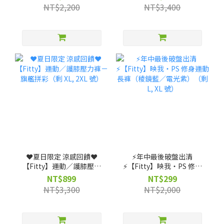
機能裝備包 ★ (贈)【筆記
NT$2,200
NT$3,400
獨家】客製不織布袋
❤️夏日限定 涼感回饋❤️
⚡️年中最後破盤出清
【Fitty】運動／護膝壓力
⚡️【Fitty】映我・PS 修身
褲－旗艦拼彩（剩 XL, 2XL
運動長褲（稜鏡藍／電光
NT$899
NT$299
號）
紫）（剩 L, XL 號）
NT$3,300
NT$2,000