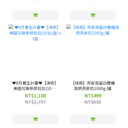
❤️8月養生計畫❤️【鴻參】
【桂格】燕麥高蛋白雙纖
美國花旗參原粒包(10包/
高鈣燕麥奶1000g/罐
盒) x 3盒
NT$1,188
NT$499
NT$1,797
NT$650