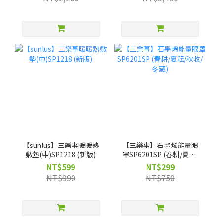
獨家】客製不織布袋
【sunlus】三樂事暖暖熱
【三樂事】石墨烯能量眼
敷墊(中)SP1218 (新版)
罩SP6201SP (春耕/夏耘/
秋收/冬藏)
NT$599
NT$299
NT$990
NT$750