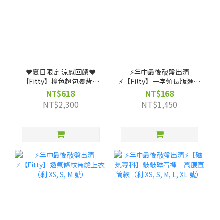
❤️夏日限定 涼感回饋❤️
⚡️年中最後破盤出清
【Fitty】撞色超包覆背扣
⚡️【Fitty】一字領長版運動
式運動內衣（剩 XS, S, M, L
上衣（剩 XS, S, M 號）
NT$618
NT$168
號）
NT$2,300
NT$1,450