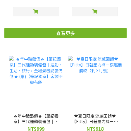
查看更多
🔥年中破盤價🔥【筆記獨
❤️夏日限定 涼感回饋❤️
家】三代運動裝備包｜運
【Fitty】日著壓力褲－旗
動、生活、旅行，全場景
艦無痕款（剩 XL, 號）
NT$999
NT$918