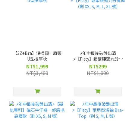
【3ZeBra】溫揉頸｜肩頸
⚡️年中最後破盤出清
U型按摩枕
⚡️【Fitty】鬆緊腰頭九分寬
褲（剩 XS, S, M, L, XL 號）
NT$1,999
NT$299
NT$3,480
NT$1,800