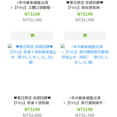
⚡️年中最後破盤出清
❤️夏日限定 涼感回饋❤️
⚡️【Fitty】立體口袋顯瘦褲
【Fitty】麻紋透氣無縫
裙款（剩 XS, S, M, L 號）
Polo 衫（剩 XS, S, M, L
NT$199
NT$199
號）
NT$1,700
NT$1,700
❤️夏日限定 涼感回饋❤️
⚡️年中最後破盤出清
【Fitty】修身 V 領剪裁長
⚡️【Fitty】莫代爾假兩件圓
袖上衣（剩 XS, S, M, L, XL,
領拼接上衣（粉紅）（剩
NT$199
NT$199
2XL 號）
XS, S, M, L, XL 號）
NT$2,000
NT$1,700