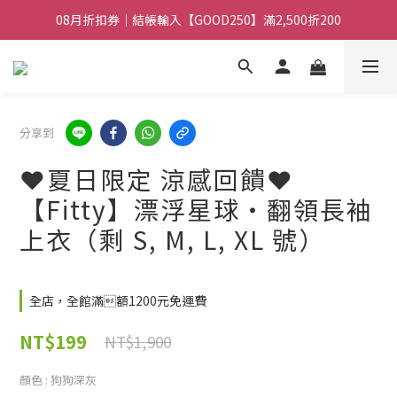
08月折扣券｜結帳輸入【GOOD100】滿1,900折100
08月折扣券｜結帳輸入【GOOD100】滿1,900折100
分享到
❤️夏日限定 涼感回饋❤️
【Fitty】漂浮星球・翻領長袖
上衣（剩 S, M, L, XL 號）
全店，全館滿額1200元免運費
NT$199
NT$1,900
顏色
: 狗狗深灰