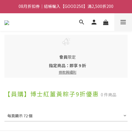
08月折扣券｜結帳輸入【GOOD250】滿2,500折200
08月折扣券｜結帳輸入【GOOD100】滿1,900折100
08月折扣券｜結帳輸入【GOOD100】滿1,900折100
會員
限定
指定商品：即享 9 折
條款與細則
【員購】博士紅薑黃粽子9折優惠
0 件商品
每頁顯示 72 個