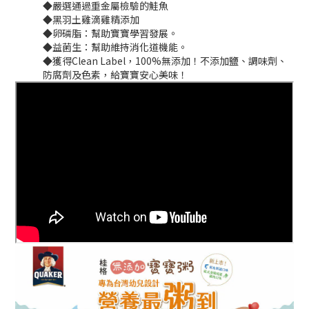
◆嚴選通過重金屬檢驗的鮭魚
◆黑羽土雞滴雞精添加
◆卵磷脂：幫助寶寶學習發展。
◆益菌生：幫助維持消化道機能。
◆獲得Clean Label，100%無添加！不添加鹽、調味劑、
防腐劑及色素，給寶寶安心美味！