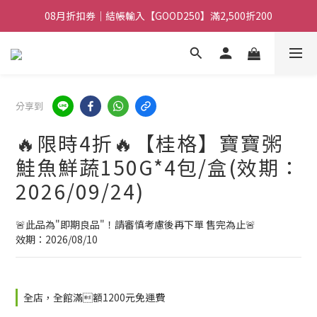
08月折扣券｜結帳輸入【GOOD100】滿1,900折100
08月折扣券｜結帳輸入【GOOD250】滿2,500折200
08月折扣券｜結帳輸入【GOOD100】滿1,900折100
分享到
🔥限時4折🔥【桂格】寶寶粥
鮭魚鮮蔬150G*4包/盒(效期：
2026/09/24)
🚨此品為"即期良品"！請審慎考慮後再下單 售完為止🚨
效期：2026/08/10
全店，全館滿額1200元免運費