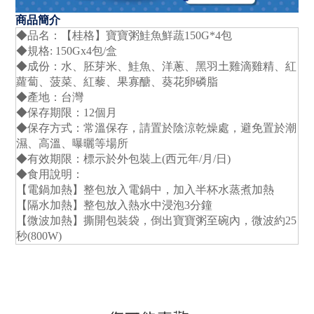
商品簡介
◆品名：【桂格】寶寶粥鮭魚鮮蔬150G*4包
◆規格: 150Gx4包/盒
◆成份：水、胚芽米、鮭魚、洋蔥、黑羽土雞滴雞精、紅
蘿蔔、菠菜、紅藜、果寡醣、葵花卵磷脂
◆產地：台灣
◆保存期限：12個月
◆保存方式：常溫保存，請置於陰涼乾燥處，避免置於潮
濕、高溫、曝曬等場所
◆有效期限：標示於外包裝上(西元年/月/日)
◆食用說明：
【電鍋加熱】整包放入電鍋中，加入半杯水蒸煮加熱
【隔水加熱】整包放入熱水中浸泡3分鐘
【微波加熱】撕開包裝袋，倒出寶寶粥至碗內，微波約25
秒(800W)