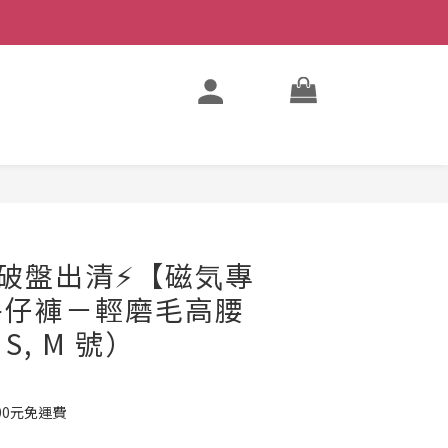
立即購買
後破盤出清⚡️【磁気專
牛仔褲－輕磨毛高腰
 S, M 號）
00元免運費