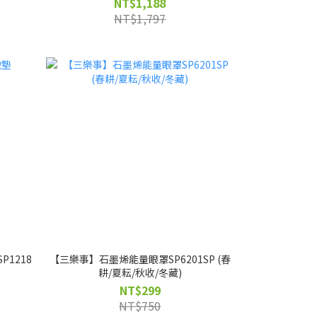
NT$1,188
NT$1,797
P1218
【三樂事】石墨烯能量眼罩SP6201SP (春
耕/夏耘/秋收/冬藏)
NT$299
NT$750