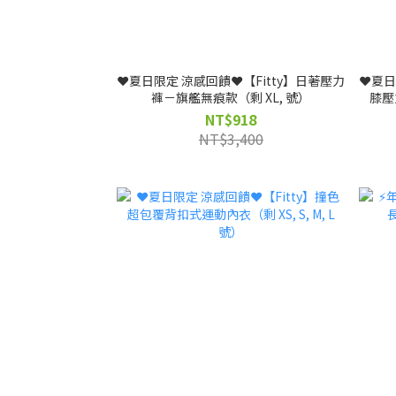
❤️夏日限定 涼感回饋❤️【Fitty】日著壓力
❤️夏
褲－旗艦無痕款（剩 XL, 號）
膝壓
NT$918
NT$3,400