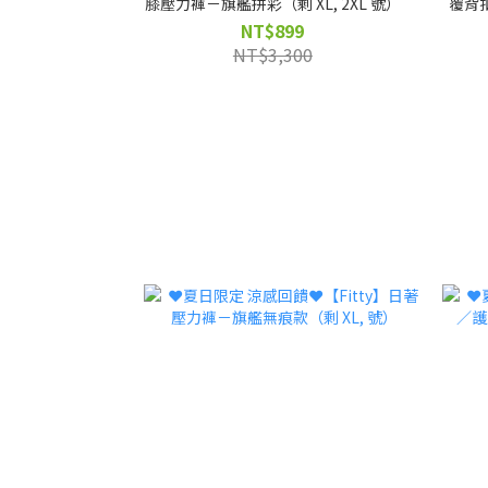
膝壓力褲－旗艦拼彩（剩 XL, 2XL 號）
覆背扣
NT$899
NT$3,300