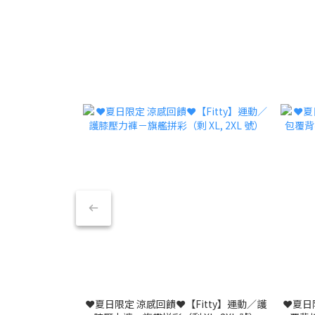
❤️夏日限定 涼感回饋❤️【Fitty】運動／護
❤️夏日