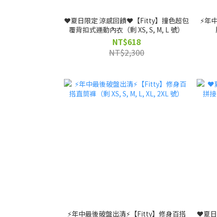
❤️夏日限定 涼感回饋❤️【Fitty】撞色超包
⚡️年
覆背扣式運動內衣（剩 XS, S, M, L 號）
NT$618
NT$2,300
⚡️年中最後破盤出清⚡️【Fitty】修身百搭
❤️夏