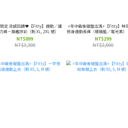
日限定 涼感回饋❤️【Fitty】運動／護
⚡️年中最後破盤出清⚡️【Fitty】映
力褲－旗艦拼彩（剩 XL, 2XL 號）
修身運動長褲（稜鏡藍／電光紫）（
XL 號）
NT$899
NT$299
NT$3,300
NT$2,000