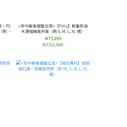
我・PS
⚡️年中最後破盤出清⚡️【Fitty】輕量防潑
剩 L,
水連帽機能外套（剩 S, M, L, XL 號）
NT$399
NT$2,500