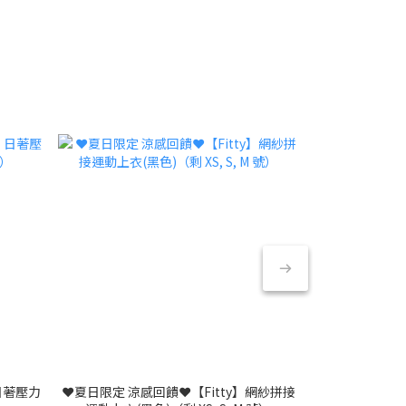
】日著壓力
❤️夏日限定 涼感回饋❤️【Fitty】網紗拼接
❤️夏日限定 涼感
⚡️年中最後