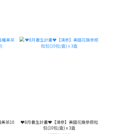
美茶10
❤️8月養生計畫❤️【鴻參】美國花旗參原粒
包(10包/盒) x 3盒