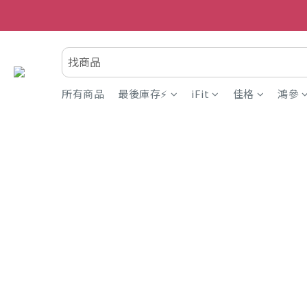
所有商品
最後庫存⚡
iFit
佳格
鴻參