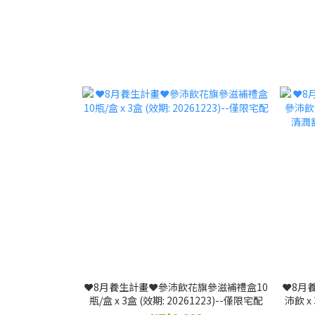
❤️8月養生計畫❤️參沛飲花旗參滋補禮盒10
❤️8
瓶/盒 x 3盒 (效期: 20261223)--僅限宅配
沛飲 x
潤舒