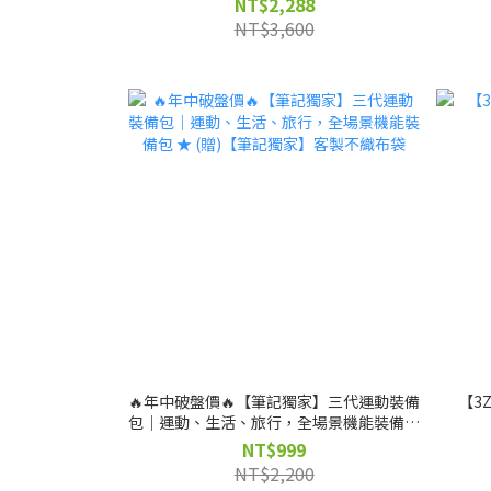
NT$2,288
NT$3,600
🔥年中破盤價🔥【筆記獨家】三代運動裝備
【3
包｜運動、生活、旅行，全場景機能裝備包
★ (贈)【筆記獨家】客製不織布袋
NT$999
NT$2,200