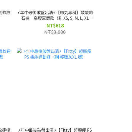
透氣條紋
⚡️年中最後破盤出清⚡️【磁気專科】敲敲磁
石褲－高腰直筒款（剩 XS, S, M, L, XL
號）
NT$618
NT$3,000
織紋連帽
⚡️年中最後破盤出清⚡️【Fitty】超顯瘦 PS