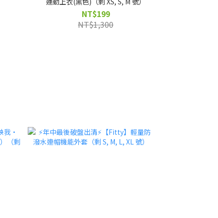
號）
運動上衣(黑色)（剩 XS, S, M 號）
無縫 Polo 衫
石褲－高腰直筒款（
NT$199
NT$1,300