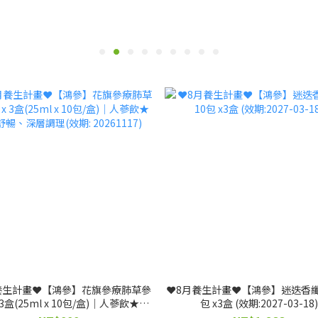
月養生計畫❤️【鴻參】花旗參療肺草參
❤️8月養生計畫❤️【鴻參】迷迭香纖
 3盒(25ml x 10包/盒)｜人蔘飲★清
包 x3盒 (效期:2027-03-18)
暢、深層調理(效期: 20261117)