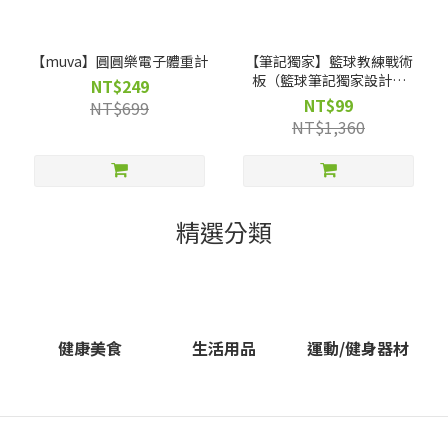
【muva】圓圓樂電子體重計
【筆記獨家】籃球教練戰術
板（籃球筆記獨家設計｜
NT$249
molten 專業監製）
NT$99
NT$699
NT$1,360
精選分類
健康美食
生活用品
運動/健身器材