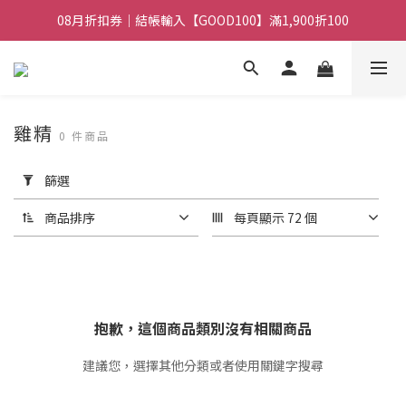
08月折扣券｜結帳輸入【GOOD100】滿1,900折100
08月折扣券｜結帳輸入【GOOD100】滿1,900折100
08月折扣券｜結帳輸入【GOOD250】滿2,500折200
08月折扣券｜結帳輸入【GOOD100】滿1,900折100
雞精
0 件商品
套
用
篩選
篩
選
商品排序
每頁顯示 72 個
(0/20)
價格
(NT$)
抱歉，這個商品類別沒有相關商品
建議您，選擇其他分類或者使用關鍵字搜尋
~