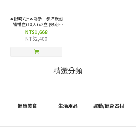
🔥限時7折🔥鴻參｜參沛飲滋
補禮盒(10入) x2盒 (效期:
20261223)---僅限宅配
NT$1,668
NT$2,400
精選分類
健康美食
生活用品
運動/健身器材